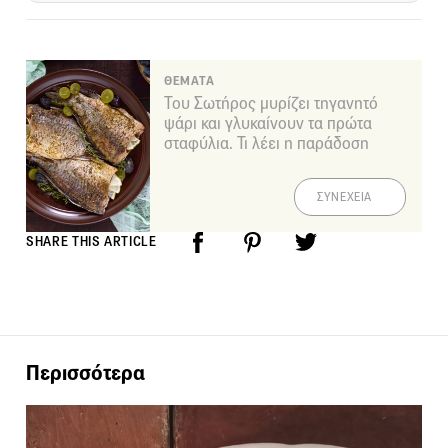
ΘΕΜΑΤΑ
Του Σωτήρος μυρίζει τηγανητό
ψάρι και γλυκαίνουν τα πρώτα
σταφύλια. Τι λέει η παράδοση
ΣΥΝΕΧΕΙΑ
SHARE THIS ARTICLE
Περισσότερα