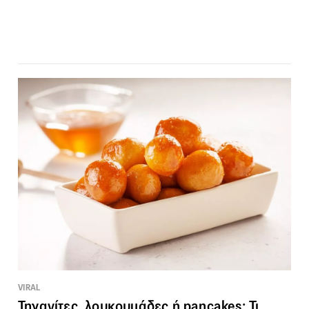
VIRAL
Τηγανίτες, λουκουμάδες ή pancakes; Τι