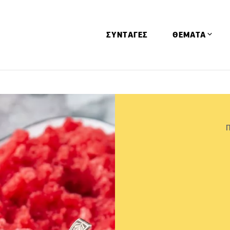
ΣΥΝΤΑΓΕΣ
ΘΕΜΑΤΑ
Απόψεις
Αφιερώματα
Ειδήσεις
Έρευνες
Οινοπνευματώ
Παιδί
Υγεία & Διατρ