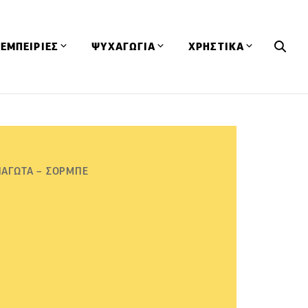
ΕΜΠΕΙΡΙΕΣ
ΨΥΧΑΓΩΓΙΑ
ΧΡΗΣΤΙΚΑ
Εκδηλώσεις
CineFood
Θερμιδομετρητής
Εστιατόρια
Lifestyle
Λεξικό Κουζίνας
ΣΥΝΤΑΓΕΣ
ΑΡΘΡΑ
Μαγαζιά
Viral Videos
Συμβουλές
ΠΑΓΩΤΑ – ΣΟΡΜΠΕ
Πρόσωπα
Βιβλία
Τα Φρέσκα Του Μήνα
δη
Προϊόντα
Διαγωνισμοί
Τεχνικές
Ταξίδια
Κουίζ
οφή