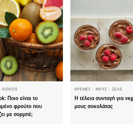
L VIDEOS
ΚΡΕΜΕΣ - ΜΟΥΣ - ΖΕΛΕ
ok: Ποιο είναι το
Η τέλεια συνταγή για ve
μένο φρούτο που
μους σοκολάτας
ζει με σορμπέ;