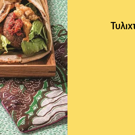
Τυλιχ