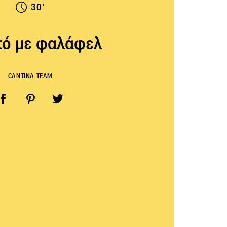
30'
τό με φαλάφελ
CANTINA TEAM