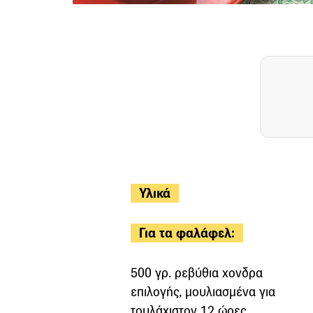
Υλικά
Για τα φαλάφελ:
500 γρ. ρεβύθια χονδρα
επιλογής, μουλιασμένα για
τουλάχιστον 12 ώρες