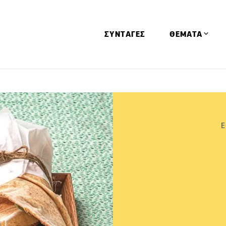
ΣΥΝΤΑΓΕΣ
ΘΕΜΑΤΑ
Απόψεις
Αφιερώματα
Ειδήσεις
Ε
Έρευνες
Οινοπνευματώ
Παιδί
Υγεία & Διατρ