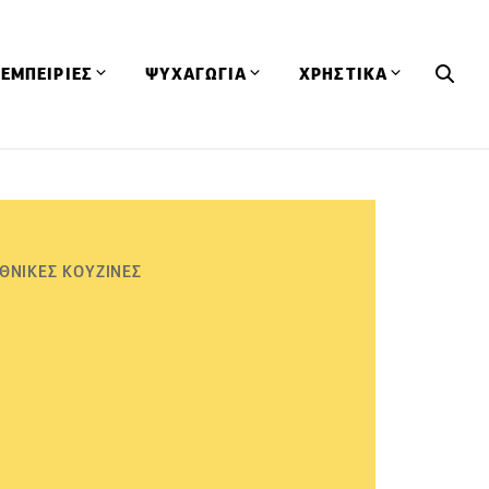
ΕΜΠΕΙΡΙΕΣ
ΨΥΧΑΓΩΓΙΑ
ΧΡΗΣΤΙΚΑ
Εκδηλώσεις
CineFood
Θερμιδομετρητής
Εστιατόρια
Lifestyle
Λεξικό Κουζίνας
ΣΥΝΤΑΓΕΣ
ΑΡΘΡΑ
Μαγαζιά
Viral Videos
Συμβουλές
ΘΝΙΚΕΣ ΚΟΥΖΙΝΕΣ
Πρόσωπα
Βιβλία
Τα Φρέσκα Του Μήνα
δη
Προϊόντα
Διαγωνισμοί
Τεχνικές
Ταξίδια
Κουίζ
οφή