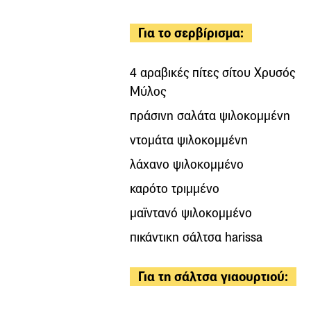
Για το σερβίρισμα:
4 αραβικές πίτες σίτου Χρυσός
Μύλος
πράσινη σαλάτα ψιλοκομμένη
ντομάτα ψιλοκομμένη
λάχανο ψιλοκομμένο
καρότο τριμμένο
μαϊντανό ψιλοκομμένο
πικάντικη σάλτσα harissa
Για τη σάλτσα γιαουρτιού: