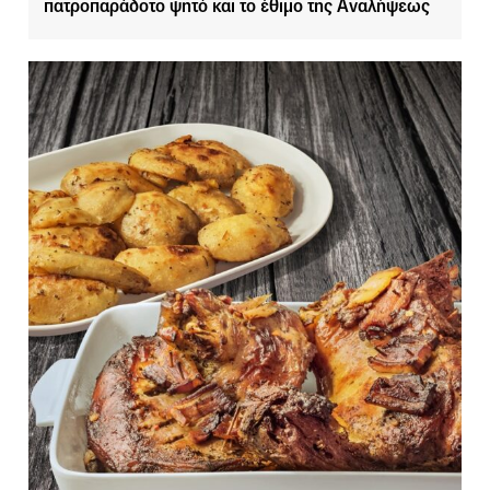
πατροπαράδοτο ψητό και το έθιμο της Αναλήψεως