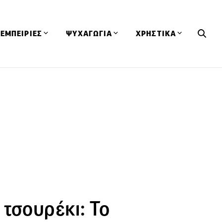
ΕΜΠΕΙΡΙΕΣ
ΨΥΧΑΓΩΓΙΑ
ΧΡΗΣΤΙΚΑ
Εκδηλώσεις
CineFood
Θερμιδομετρητής
Εστιατόρια
Lifestyle
Λεξικό Κουζίνας
ΣΥΝΤΑΓΕΣ
ΑΡΘΡΑ
Μαγαζιά
Viral Videos
Συμβουλές
Πρόσωπα
Βιβλία
Τα Φρέσκα Του Μήνα
δη
Προϊόντα
Διαγωνισμοί
Τεχνικές
Ταξίδια
Κουίζ
οφή
τσουρέκι: Το