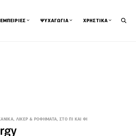
ΕΜΠΕΙΡΙΕΣ
ΨΥΧΑΓΩΓΙΑ
ΧΡΗΣΤΙΚΑ
Εκδηλώσεις
CineFood
Θερμιδομετρητής
Εστιατόρια
Lifestyle
Λεξικό Κουζίνας
ΣΥΝΤΑΓΕΣ
ΑΡΘΡΑ
Μαγαζιά
Viral Videos
Συμβουλές
Πρόσωπα
Βιβλία
Τα Φρέσκα Του Μήνα
δη
Προϊόντα
Διαγωνισμοί
Τεχνικές
Ταξίδια
Κουίζ
οφή
ΑΝΙΚΑ, ΛΙΚΕΡ & ΡΟΦΗΜΑΤΑ, ΣΤΟ ΠΙ ΚΑΙ ΦΙ
ergy