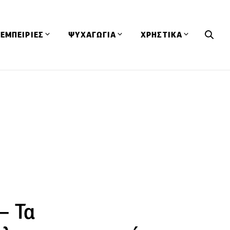
ΕΜΠΕΙΡΙΕΣ
ΨΥΧΑΓΩΓΙΑ
ΧΡΗΣΤΙΚΑ
Εκδηλώσεις
CineFood
Θερμιδομετρητής
Εστιατόρια
Lifestyle
Λεξικό Κουζίνας
ΣΥΝΤΑΓΕΣ
ΑΡΘΡΑ
Μαγαζιά
Viral Videos
Συμβουλές
Πρόσωπα
Βιβλία
Τα Φρέσκα Του Μήνα
δη
Προϊόντα
Διαγωνισμοί
Τεχνικές
Ταξίδια
Κουίζ
οφή
– Τα