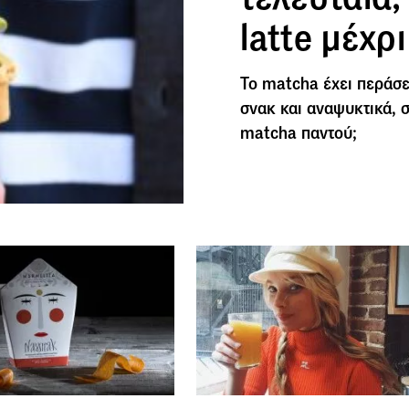
latte μέχρ
Το matcha έχει περάσει
σνακ και αναψυκτικά, 
matcha παντού;