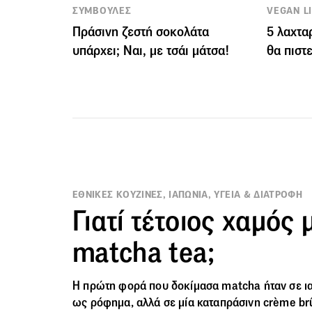
ΣΥΜΒΟΥΛΕΣ
VEGAN L
Πράσινη ζεστή σοκολάτα
5 λαχτα
υπάρχει; Ναι, με τσάι μάτσα!
θα πιστε
ΕΘΝΙΚΕΣ ΚΟΥΖΙΝΕΣ, ΙΑΠΩΝΙΑ, ΥΓΕΙΑ & ΔΙΑΤΡΟΦΗ
Γιατί τέτοιος χαμός 
matcha tea;
Η πρώτη φορά που δοκίμασα matcha ήταν σε ιαπ
ως ρόφημα, αλλά σε μία καταπράσινη crème brû