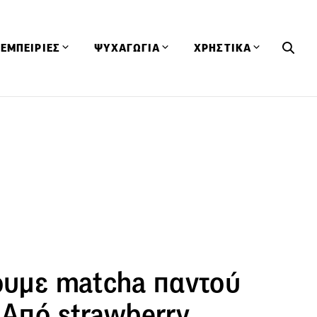
ΕΜΠΕΙΡΙΕΣ
ΨΥΧΑΓΩΓΙΑ
ΧΡΗΣΤΙΚΑ
Εκδηλώσεις
CineFood
Θερμιδομετρητής
Εστιατόρια
Lifestyle
Λεξικό Κουζίνας
ΣΥΝΤΑΓΕΣ
ΑΡΘΡΑ
Μαγαζιά
Viral Videos
Συμβουλές
Πρόσωπα
Βιβλία
Τα Φρέσκα Του Μήνα
δη
Προϊόντα
Διαγωνισμοί
Τεχνικές
Ταξίδια
Κουίζ
οφή
πουμε matcha παντού
 Από strawberry