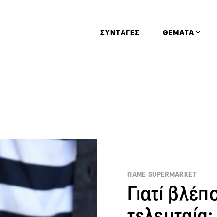
ΣΥΝΤΑΓΕΣ
ΘΕΜΑΤΑ
Απόψεις
Αφιερώματα
Ειδήσεις
Έρευνες
Οινοπνευματώ
Παιδί
ΠΑΜΕ SUPERMARKET
Υγεία & Διατρ
Γιατί βλέ
τελευταία;