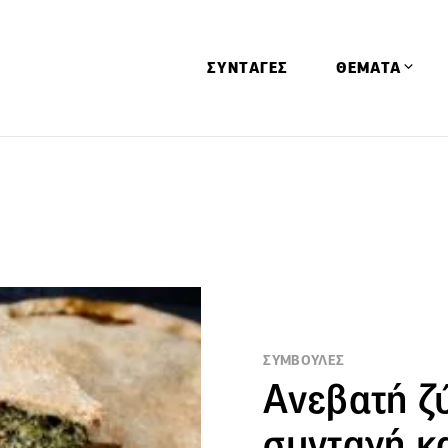
ΣΥΝΤΑΓΕΣ
ΘΕΜΑΤΑ
Απόψεις
Αφιερώματα
Ειδήσεις
Έρευνες
Οινοπνευματώ
Παιδί
ΣΥΜΒΟΥΛΕΣ
Υγεία & Διατρ
Ανεβατή ζ
συνταγή κα