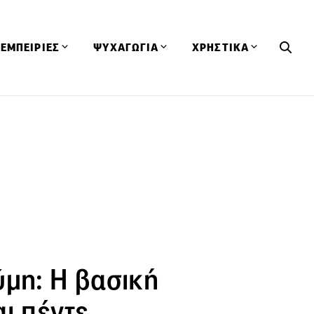
ΕΜΠΕΙΡΙΕΣ
ΨΥΧΑΓΩΓΙΑ
ΧΡΗΣΤΙΚΑ
Εκδηλώσεις
CineFood
Θερμιδομετρητής
Εστιατόρια
Lifestyle
Λεξικό Κουζίνας
ΣΥΝΤΑΓΕΣ
ΑΡΘΡΑ
Μαγαζιά
Viral Videos
Συμβουλές
Πρόσωπα
Βιβλία
Τα Φρέσκα Του Μήνα
δη
Προϊόντα
Διαγωνισμοί
Τεχνικές
Ταξίδια
Κουίζ
οφή
ύμη: Η βασική
ι πέντε