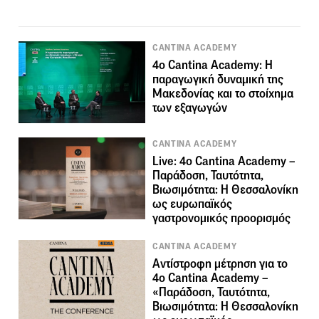
CANTINA ACADEMY
4o Cantina Academy: Η
παραγωγική δυναμική της
Μακεδονίας και το στοίχημα
των εξαγωγών
CANTINA ACADEMY
Live: 4ο Cantina Academy –
Παράδοση, Ταυτότητα,
Βιωσιμότητα: Η Θεσσαλονίκη
ως ευρωπαϊκός
γαστρονομικός προορισμός
CANTINA ACADEMY
Αντίστροφη μέτρηση για το
4o Cantina Academy –
«Παράδοση, Ταυτότητα,
Βιωσιμότητα: Η Θεσσαλονίκη