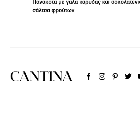
Πανακότα με γάλα καρύδας και σοκολατένι
σάλτσα φρούτων