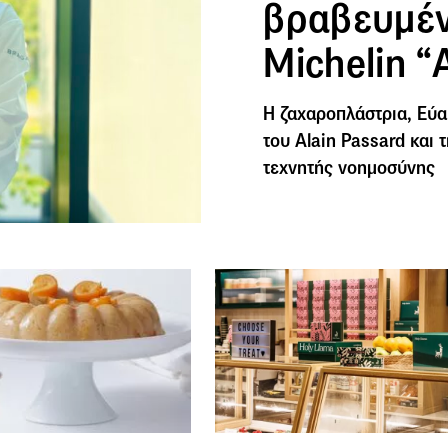
βραβευμέν
Michelin “
Η ζαχαροπλάστρια, Εύα
του Alain Passard και
τεχνητής νοημοσύνης