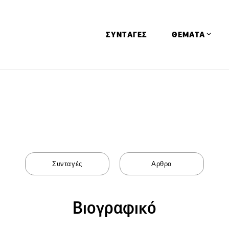
ΣΥΝΤΑΓΕΣ
ΘΕΜΑΤΑ
Απόψεις
Αφιερώματα
Ειδήσεις
Έρευνες
Οινοπνευματώ
Παιδί
Υγεία & Διατρ
Βιογραφικό