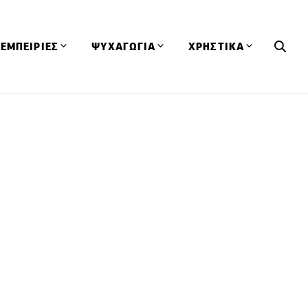
ΕΜΠΕΙΡΙΕΣ
ΨΥΧΑΓΩΓΙΑ
ΧΡΗΣΤΙΚΑ
Εκδηλώσεις
CineFood
Θερμιδομετρητής
Εστιατόρια
Lifestyle
Λεξικό Κουζίνας
ΣΥΝΤΑΓΕΣ
ΑΡΘΡΑ
Μαγαζιά
Viral Videos
Συμβουλές
Πρόσωπα
Βιβλία
Τα Φρέσκα Του Μήνα
δη
Προϊόντα
Διαγωνισμοί
Τεχνικές
Ταξίδια
Κουίζ
οφή