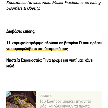
Χαροκόπειο Πανεπιστήμιο, Master Practitioner on Eating
Disorders & Obesity.
Διαβάστε επίσης:
11 κορυφαία τρόφιμα πλούσια σε βιταμίνη D που πρέπει
να συμπεριλάβετε στη διατροφή σας
Νηστεία Σαρακοστής: Τι να τρώμε και γιατί μας κάνει
καλό
ΘΕΜΑΤΑ
Του Σωτήρος μυρίζει τηγανητό
ψάρι και γλυκαίνουν τα πρώτα