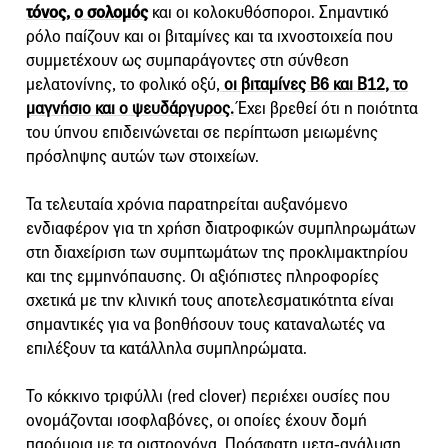
τόνος, ο σολομός
και οι κολοκυθόσποροι. Σημαντικό
ρόλο παίζουν και οι βιταμίνες και τα ιχνοστοιχεία που
συμμετέχουν ως συμπαράγοντες στη σύνθεση
μελατονίνης, το φολικό οξύ,
οι βιταμίνες Β6 και Β12, το
μαγνήσιο και ο ψευδάργυρος.
Έχει βρεθεί ότι η ποιότητα
του ύπνου επιδεινώνεται σε περίπτωση μειωμένης
πρόσληψης αυτών των στοιχείων.
Τα τελευταία χρόνια παρατηρείται αυξανόμενο
ενδιαφέρον για τη χρήση διατροφικών συμπληρωμάτων
στη διαχείριση των συμπτωμάτων της προκλιμακτηρίου
και της εμμηνόπαυσης. Οι αξιόπιστες πληροφορίες
σχετικά με την κλινική τους αποτελεσματικότητα είναι
σημαντικές για να βοηθήσουν τους καταναλωτές να
επιλέξουν τα κατάλληλα συμπληρώματα.
Το κόκκινο τριφύλλι (red clover) περιέχει ουσίες που
ονομάζονται ισοφλαβόνες, οι οποίες έχουν δομή
παρόμοια με τα οιστρογόνα. Πρόσφατη μετα‑ανάλυση