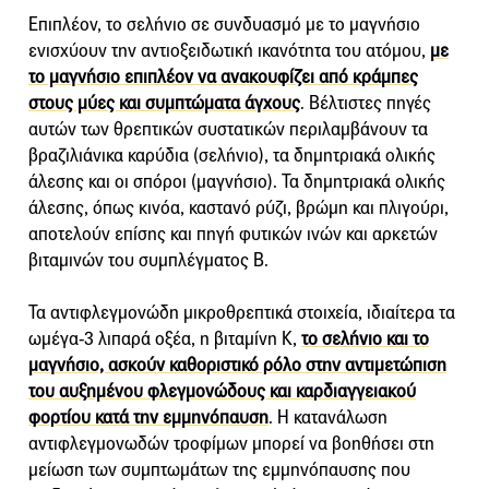
Επιπλέον, το σελήνιο σε συνδυασμό με το μαγνήσιο
ενισχύουν την αντιοξειδωτική ικανότητα του ατόμου,
με
το μαγνήσιο επιπλέον να ανακουφίζει από κράμπες
στους μύες και συμπτώματα άγχους
. Βέλτιστες πηγές
αυτών των θρεπτικών συστατικών περιλαμβάνουν τα
βραζιλιάνικα καρύδια (σελήνιο), τα δημητριακά ολικής
άλεσης και οι σπόροι (μαγνήσιο). Τα δημητριακά ολικής
άλεσης, όπως κινόα, καστανό ρύζι, βρώμη και πλιγούρι,
αποτελούν επίσης και πηγή φυτικών ινών και αρκετών
βιταμινών του συμπλέγματος Β.
Τα αντιφλεγμονώδη μικροθρεπτικά στοιχεία, ιδιαίτερα τα
ωμέγα-3 λιπαρά οξέα, η βιταμίνη Κ,
το σελήνιο και το
μαγνήσιο, ασκούν καθοριστικό ρόλο στην αντιμετώπιση
του αυξημένου φλεγμονώδους και καρδιαγγειακού
φορτίου κατά την εμμηνόπαυση
. Η κατανάλωση
αντιφλεγμονωδών τροφίμων μπορεί να βοηθήσει στη
μείωση των συμπτωμάτων της εμμηνόπαυσης που