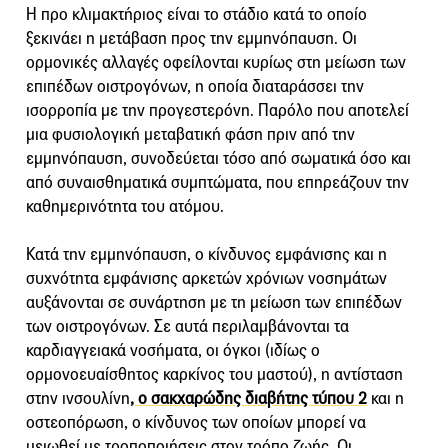
Η προ κλιμακτήριος είναι το στάδιο κατά το οποίο
ξεκινάει η μετάβαση προς την εμμηνόπαυση. Οι
ορμονικές αλλαγές οφείλονται κυρίως στη μείωση των
επιπέδων οιστρογόνων, η οποία διαταράσσει την
ισορροπία με την προγεστερόνη. Παρόλο που αποτελεί
μια φυσιολογική μεταβατική φάση πριν από την
εμμηνόπαυση, συνοδεύεται τόσο από σωματικά όσο και
από συναισθηματικά συμπτώματα, που επηρεάζουν την
καθημερινότητα του ατόμου.
Κατά την εμμηνόπαυση, ο κίνδυνος εμφάνισης και η
συχνότητα εμφάνισης αρκετών χρόνιων νοσημάτων
αυξάνονται σε συνάρτηση με τη μείωση των επιπέδων
των οιστρογόνων. Σε αυτά περιλαμβάνονται τα
καρδιαγγειακά νοσήματα, οι όγκοι (ιδίως ο
ορμονοευαίσθητος καρκίνος του μαστού), η αντίσταση
στην ινσουλίνη
, ο σακχαρώδης διαβήτης τύπου 2
και η
οστεοπόρωση, ο κίνδυνος των οποίων μπορεί να
μειωθεί με τροποποιήσεις στον τρόπο ζωής. Οι