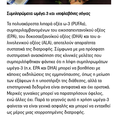
Συμπληρώματα ωμέγα‑3 και ισοφλαβόνες σόγιας
Τα πολυακόρεστα λιπαρά οξέα ω-3 (PUFAs),
συμπεριλαμβανομένων του εικοσαπεντανοϊκού οξέος
(EPA), του δοκοσαεξανοϊκού οξέος (DHA) και του α-
λινολενικού οξέος (ALA), αποτελούν απαραίτητα
συστατικά της διατροφής. Σύμφωνα με μια πρόσφατη
συστηματική ανασκόπηση στις κλινικές μελέτες που
συμπεριλήφθηκαν φάνηκε ότι η λήψη συμπληρωμάτων
ωμέγα‑3 (π.χ. EPA και DHA) μπορεί να βοηθήσει με
κάποιες εκδηλώσεις της εμμηνόπαυσης, όπως η μείωση
των εξάψεων ή η υποστήριξη της διάθεσης, αλλά τα
επιστημονικά δεδομένα είναι αντιφατικά και όχι οριστικά.
Μερικές γυναίκες μπορεί να παρατηρήσουν όφελος,
ενώ άλλες όχι. Παρά το γεγονός αυτό η χρήση ωμέγα‑3
φαίνεται να είναι γενικά ασφαλής και μπορεί να ενταχθεί
ως μέρος μιας ισορροπημένης διατροφής.