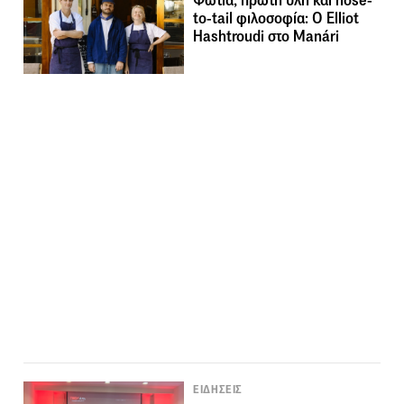
Φωτιά, πρώτη ύλη και nose-
to-tail φιλοσοφία: Ο Elliot
Hashtroudi στο Manári
ΕΙΔΗΣΕΙΣ