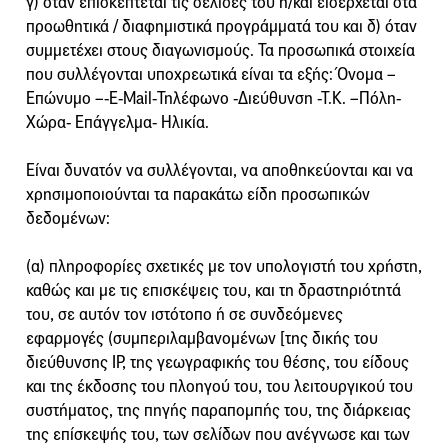
γ) όταν επισκέπτεται τις σελίδες του ή/και εισέρχεται στα
προωθητικά / διαφημιστικά προγράμματά του και δ) όταν
συμμετέχει στους διαγωνισμούς. Τα προσωπικά στοιχεία
που συλλέγονται υποχρεωτικά είναι τα εξής: Όνομα –
Επώνυμο –-Ε-Mail-Τηλέφωνο -Διεύθυνση -Τ.Κ. –Πόλη-
Χώρα- Επάγγελμα- Ηλικία.
Είναι δυνατόν να συλλέγονται, να αποθηκεύονται και να
χρησιμοποιούνται τα παρακάτω είδη προσωπικών
δεδομένων:
(α) πληροφορίες σχετικές με τον υπολογιστή του χρήστη,
καθώς και με τις επισκέψεις του, και τη δραστηριότητά
του, σε αυτόν τον ιστότοπο ή σε συνδεόμενες
εφαρμογές (συμπεριλαμβανομένων [της δικής του
διεύθυνσης IP, της γεωγραφικής του θέσης, του είδους
και της έκδοσης του πλοηγού του, του λειτουργικού του
συστήματος, της πηγής παραπομπής του, της διάρκειας
της επίσκεψής του, των σελίδων που ανέγνωσε και των