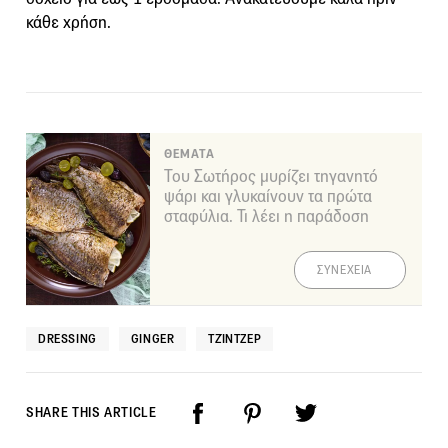
κάθε χρήση.
ΘΕΜΑΤΑ
Του Σωτήρος μυρίζει τηγανητό
ψάρι και γλυκαίνουν τα πρώτα
σταφύλια. Τι λέει η παράδοση
ΣΥΝΕΧΕΙΑ
DRESSING
GINGER
ΤΖΊΝΤΖΕΡ
SHARE THIS ARTICLE