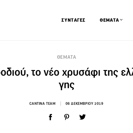
ΣΥΝΤΑΓΕΣ
ΘΕΜΑΤΑ
Απόψεις
ΘΕΜΑΤΑ
Αφιερώματα
ροδιού, το νέο χρυσάφι της ελ
Ειδήσεις
Έρευνες
γης
Οινοπνευματώ
Παιδί
CANTINA TEAM
06 ΔΕΚΕΜΒΡΙΟΥ 2019
Υγεία & Διατρ