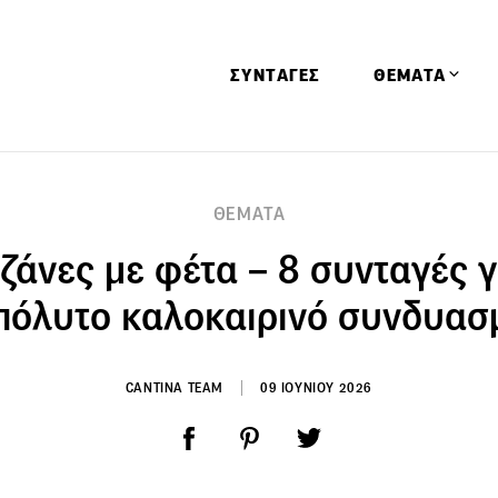
ΣΥΝΤΑΓΕΣ
ΘΕΜΑΤΑ
Απόψεις
ΘΕΜΑΤΑ
Αφιερώματα
ζάνες με φέτα – 8 συνταγές γ
Ειδήσεις
Έρευνες
πόλυτο καλοκαιρινό συνδυασ
Οινοπνευματώ
Παιδί
CANTINA TEAM
09 ΙΟΥΝΙΟΥ 2026
Υγεία & Διατρ