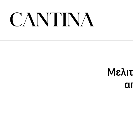
Μελιτ
α