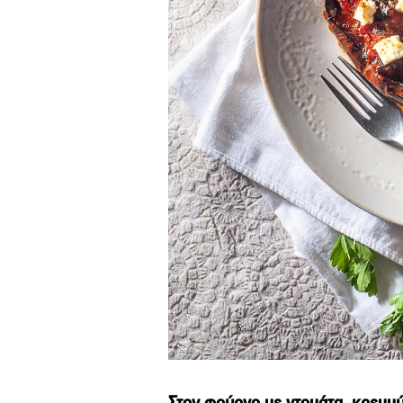
Στον φούρνο με ντομάτα, κρεμμύ