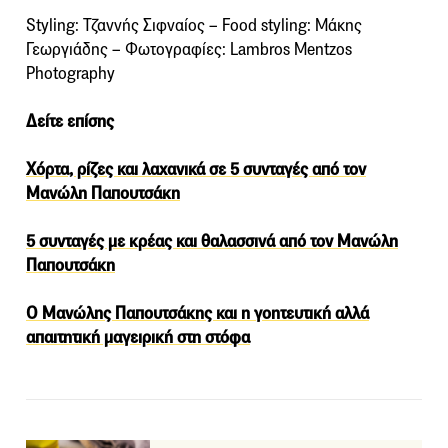
Styling: Τζαννής Σιφναίος – Food styling: Μάκης
Γεωργιάδης – Φωτογραφίες: Lambros Mentzos
Photography
Δείτε επίσης
Χόρτα, ρίζες και λαχανικά σε 5 συνταγές από τον
Μανώλη Παπουτσάκη
5 συνταγές με κρέας και θαλασσινά από τον Μανώλη
Παπουτσάκη
Ο Μανώλης Παπουτσάκης και η γοητευτική αλλά
απαιτητική μαγειρική στη στόφα