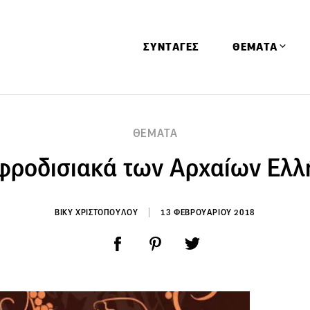
ΣΥΝΤΑΓΕΣ
ΘΕΜΑΤΑ
Απόψεις
ΘΕΜΑΤΑ
Αφιερώματα
φροδισιακά των Αρχαίων Ελ
Ειδήσεις
Έρευνες
Οινοπνευματώ
ΒΙΚΥ ΧΡΙΣΤΟΠΟΥΛΟΥ
13 ΦΕΒΡΟΥΑΡΙΟΥ 2018
Παιδί
Υγεία & Διατρ