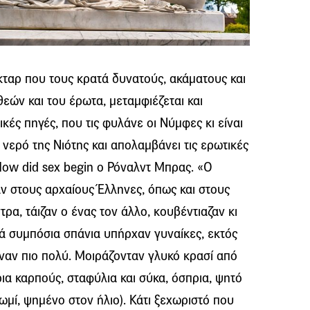
έκταρ που τους κρατά δυνατούς, ακάματους και
εών και του έρωτα, μεταμφιέζεται και
γικές πηγές, που τις φυλάνε οι Νύμφες κι είναι
 νερό της Νιότης και απολαμβάνει τις ερωτικές
Ηow did sex begin o Ρόναλντ Μπρας. «Ο
ν στους αρχαίους Έλληνες, όπως και στους
ρα, τάιζαν ο ένας τον άλλο, κουβέντιαζαν κι
ά συμπόσια σπάνια υπήρχαν γυναίκες, εκτός
ιναν πιο πολύ. Μοιράζονταν γλυκό κρασί από
ια καρπούς, σταφύλια και σύκα, όσπρια, ψητό
ωμί, ψημένο στον ήλιο). Κάτι ξεχωριστό που