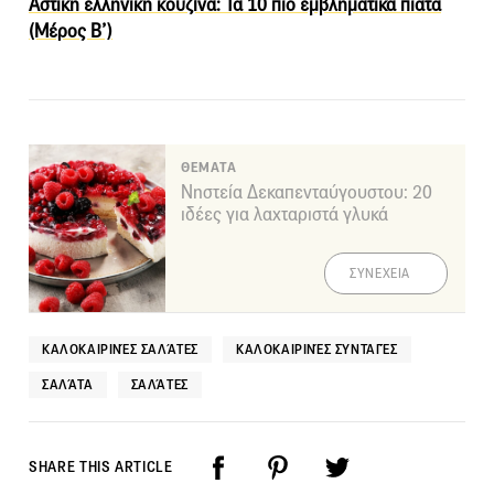
Αστική ελληνική κουζίνα: Τα 10 πιο εμβληματικά πιάτα
(Μέρος Β’)
ΘΕΜΑΤΑ
Νηστεία Δεκαπενταύγουστου: 20
ιδέες για λαχταριστά γλυκά
ΣΥΝΕΧΕΙΑ
ΚΑΛΟΚΑΙΡΙΝΈΣ ΣΑΛΆΤΕΣ
ΚΑΛΟΚΑΙΡΙΝΈΣ ΣΥΝΤΑΓΈΣ
ΣΑΛΆΤΑ
ΣΑΛΆΤΕΣ
SHARE THIS ARTICLE