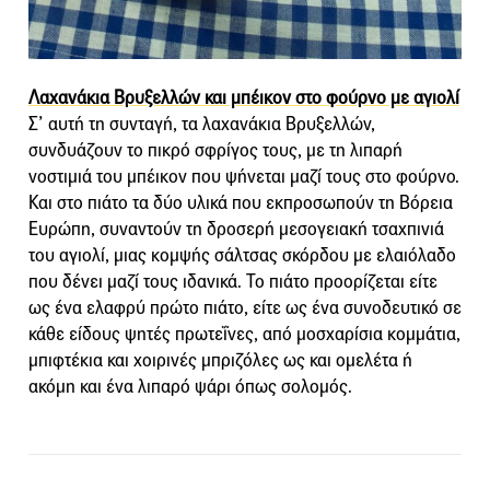
Λαχανάκια Βρυξελλών και μπέικον στο φούρνο με αγιολί
Σ’ αυτή τη συνταγή, τα λαχανάκια Βρυξελλών,
συνδυάζουν το πικρό σφρίγος τους, με τη λιπαρή
νοστιμιά του μπέικον που ψήνεται μαζί τους στο φούρνο.
Και στο πιάτο τα δύο υλικά που εκπροσωπούν τη Βόρεια
Ευρώπη, συναντούν τη δροσερή μεσογειακή τσαχπινιά
του αγιολί, μιας κομψής σάλτσας σκόρδου με ελαιόλαδο
που δένει μαζί τους ιδανικά. Το πιάτο προορίζεται είτε
ως ένα ελαφρύ πρώτο πιάτο, είτε ως ένα συνοδευτικό σε
κάθε είδους ψητές πρωτεΐνες, από μοσχαρίσια κομμάτια,
μπιφτέκια και χοιρινές μπριζόλες ως και ομελέτα ή
ακόμη και ένα λιπαρό ψάρι όπως σολομός.