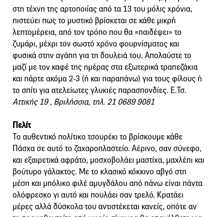
στη τέχνη της αρτοποιίας από τα 13 του μόλις χρόνια,
πιστεύει πως το μυστικό βρίσκεται σε κάθε μικρή
λεπτομέρεια, από τον τρόπο που θα «παιδέψει» το
ζυμάρι, μέχρι τον σωστό χρόνο φουρνίσματος και
φυσικά στην αγάπη για τη δουλειά του. Απολαύστε το
μαζί με τον καφέ της ημέρας στα εξωτερικά τραπεζάκια
και πάρτε ακόμα 2-3 (ή και παραπάνω) για τους φίλους ή
το σπίτι για ατελείωτες γλυκιές παρασπονδίες. Ε.Τσ.
Αττικής 19 , Βριλήσσια, τηλ. 21 0689 9081
Πελίτ
Το αυθεντικό πολίτικο τσουρέκι το βρίσκουμε κάθε
Πάσχα σε αυτό το ζαχαροπλαστείο. Αέρινο, σαν σύνεφο,
και εξαιρετικά αφράτο, μοσχοβολάει μαστίχα, μαχλέπι και
βούτυρο γάλακτος. Με το κλασικό κόκκινο αβγό στη
μέση και μπόλικο φιλέ αμυγδάλου από πάνω είναι πάντα
ολόφρεσκo γι αυτό και πουλάει σαν τρελό. Κρατάει
μέρες αλλά δύσκολα του αντιστέκεται κανείς, οπότε αν