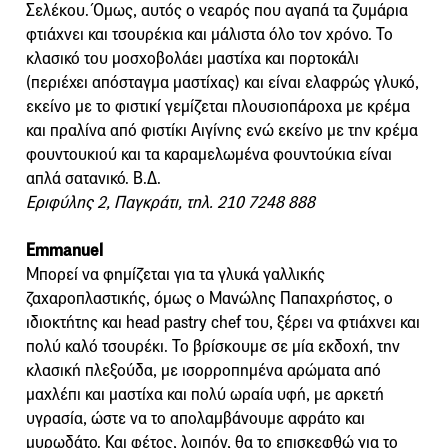
Σελέκου. Όμως, αυτός ο νεαρός που αγαπά τα ζυμάρια
φτιάχνει και τσουρέκια και μάλιστα όλο τον χρόνο. Το
κλασικό του μοσχοβολάει μαστίχα και πορτοκάλι
(περιέχει απόσταγμα μαστίχας) και είναι ελαφρώς γλυκό,
εκείνο με το φιστικί γεμίζεται πλουσιοπάροχα με κρέμα
και πραλίνα από φιστίκι Αιγίνης ενώ εκείνο με την κρέμα
φουντουκιού και τα καραμελωμένα φουντούκια είναι
απλά σατανικό. Β.Δ.
Εριφύλης 2, Παγκράτι, τηλ. 210 7248 888
Emmanuel
Μπορεί να φημίζεται για τα γλυκά γαλλικής
ζαχαροπλαστικής, όμως ο Μανώλης Παπαχρήστος, ο
ιδιοκτήτης και head pastry chef του, ξέρει να φτιάχνει και
πολύ καλό τσουρέκι. Το βρίσκουμε σε μία εκδοχή, την
κλασική πλεξούδα, με ισορροπημένα αρώματα από
μαχλέπι και μαστίχα και πολύ ωραία υφή, με αρκετή
υγρασία, ώστε να το απολαμβάνουμε αφράτο και
μυρωδάτο. Και φέτος, λοιπόν, θα το επισκεφθώ για το