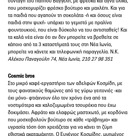
συνταγή του παππού Βαγγέλη, με φρέσκα και αγνά υλικά,
που μοσχομυρίζει φρέσκο βούτυρο και μαχλέπι. Και για
τα παιδιά που αγαπούν τη σοκολάτα -ή και όσους είναι
παιδιά στην ψυχή- υπάρχει το γεμιστό με πραλίνα
φουντουκιού, που είναι δύσκολο να του αντισταθείς! Και
τα καλά νέα είναι ότι αν δεν μπορείτε να βρεθείτε σε
κάποιο από τα 3 καταστήματά τους στη Νέα Ιωνία,
μπορείτε να κάνετε και τηλεφωνική παραγγελία. Ν.Κ.
Αλέκου Παναγούλη 74, Νέα Ιωνία, 210 27 98 351
Cosmic bros
Στο μικρό καφέ-εργαστήριο των αδελφών Κοσμίδη, με
τους φανατικούς θαμώνες από τις γύρω γειτονιές -και
όχι μόνο- φτιάχνουν όλο τον χρόνο ένα από τα
νοστιμότερα και καλοζυμωμένα τσουρέκια που έχω
δοκιμάσει. Αφράτο και ελαφρώς μαστιχωτό, με κορδόνια
που μοσχοβολούν βούτυρο σε κάθε «τράβηγμα» και
υγρασία τόση όση χρειάζεται για να κάνει τη ζύμη
εθιστικά ακαταμάχητη. Ο Ευγένιος Κοσμίδης, μυημένος