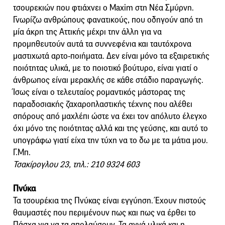
τσουρεκιών που φτιάχνει ο Maxim στη Νέα Σμύρνη.
Γνωρίζω ανθρώπους φανατικούς, που οδηγούν από τη
μία άκρη της Αττικής μέχρι την άλλη για να
προμηθευτούν αυτά τα συννεφένια και ταυτόχρονα
μαστιχωτά αρτο-ποιήματα. Δεν είναι μόνο τα εξαιρετικής
ποιότητας υλικά, με το ποιοτικό βούτυρο, είναι γιατί ο
άνθρωπος είναι μερακλής σε κάθε στάδιο παραγωγής.
Ίσως είναι ο τελευταίος ρομαντικός μάστορας της
παραδοσιακής ζαχαροπλαστικής τέχνης που αλέθει
σπόρους από μαχλέπι ώστε να έχει τον απόλυτο έλεγχο
όχι μόνο της ποιότητας αλλά και της γεύσης, και αυτό το
υπογράφω γιατί είχα την τύχη να το δω με τα μάτια μου.
Γ.Μπ.
Τσακίρογλου 23, τηλ.: 210 9324 603
Πνύκα
Τα τσουρέκια της Πνύκας είναι εγγύηση. Έχουν πιστούς
θαυμαστές που περιμένουν πως και πως να έρθει το
Πάσχα για να τα απολαύσουν. Τα αγνά υλικά και η