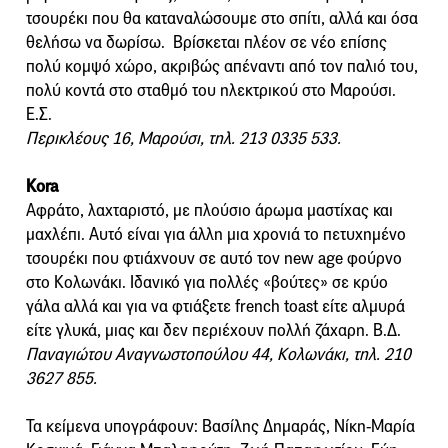
τσουρέκι που θα καταναλώσουμε στο σπίτι, αλλά και όσα
θελήσω να δωρίσω. Βρίσκεται πλέον σε νέο επίσης
πολύ κομψό χώρο, ακριβώς απέναντι από τον παλιό του,
πολύ κοντά στο σταθμό του ηλεκτρικού στο Μαρούσι.
Ε.Σ.
Περικλέους 16, Μαρούσι, τηλ. 213 0335 533.
Kora
Αφράτο, λαχταριστό, με πλούσιο άρωμα μαστίχας και
μαχλέπι. Αυτό είναι για άλλη μια χρονιά το πετυχημένο
τσουρέκι που φτιάχνουν σε αυτό τον new age φούρνο
στο Κολωνάκι. Ιδανικό για πολλές «βούτες» σε κρύο
γάλα αλλά και για να φτιάξετε french toast είτε αλμυρά
είτε γλυκά, μιας και δεν περιέχουν πολλή ζάχαρη. Β.Δ.
Παναγιώτου Αναγνωστοπούλου 44, Κολωνάκι, τηλ. 210
3627 855.
Τα κείμενα υπογράφουν: Βασίλης Δημαράς, Νίκη-Μαρία