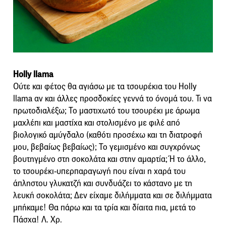
Holly llama
Ούτε και φέτος θα αγιάσω με τα τσουρέκια του Holly
llama αν και άλλες προσδοκίες γεννά το όνομά του. Τι να
πρωτοδιαλέξω; Το μαστιχωτό του τσουρέκι με άρωμα
μαχλέπι και μαστίχα και στολισμένο με φιλέ από
βιολογικό αμύγδαλο (καθότι προσέχω και τη διατροφή
μου, βεβαίως βεβαίως); Το γεμισμένο και συγχρόνως
βουτηγμένο στη σοκολάτα και στην αμαρτία; Ή το άλλο,
το τσουρέκι-υπερπαραγωγή που είναι η χαρά του
άπληστου γλυκατζή και συνδυάζει το κάστανο με τη
λευκή σοκολάτα; Δεν είχαμε διλήμματα και σε διλήμματα
μπήκαμε! Θα πάρω και τα τρία και δίαιτα πια, μετά το
Πάσχα! Λ. Χρ.