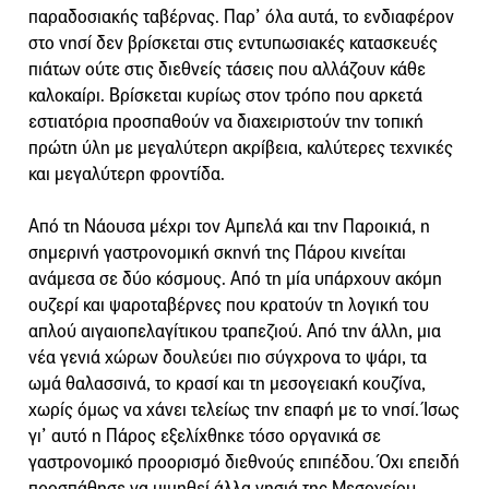
παραδοσιακής ταβέρνας. Παρ’ όλα αυτά, το ενδιαφέρον
στο νησί δεν βρίσκεται στις εντυπωσιακές κατασκευές
πιάτων ούτε στις διεθνείς τάσεις που αλλάζουν κάθε
καλοκαίρι. Βρίσκεται κυρίως στον τρόπο που αρκετά
εστιατόρια προσπαθούν να διαχειριστούν την τοπική
πρώτη ύλη με μεγαλύτερη ακρίβεια, καλύτερες τεχνικές
και μεγαλύτερη φροντίδα.
Από τη Νάουσα μέχρι τον Αμπελά και την Παροικιά, η
σημερινή γαστρονομική σκηνή της Πάρου κινείται
ανάμεσα σε δύο κόσμους. Από τη μία υπάρχουν ακόμη
ουζερί και ψαροταβέρνες που κρατούν τη λογική του
απλού αιγαιοπελαγίτικου τραπεζιού. Από την άλλη, μια
νέα γενιά χώρων δουλεύει πιο σύγχρονα το ψάρι, τα
ωμά θαλασσινά, το κρασί και τη μεσογειακή κουζίνα,
χωρίς όμως να χάνει τελείως την επαφή με το νησί. Ίσως
γι’ αυτό η Πάρος εξελίχθηκε τόσο οργανικά σε
γαστρονομικό προορισμό διεθνούς επιπέδου. Όχι επειδή
προσπάθησε να μιμηθεί άλλα νησιά της Μεσογείου,