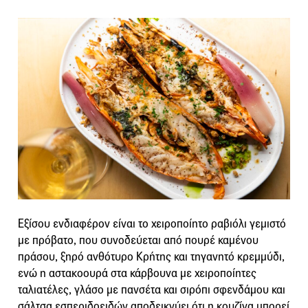
Εξίσου ενδιαφέρον είναι το χειροποίητο ραβιόλι γεμιστό
με πρόβατο, που συνοδεύεται από πουρέ καμένου
πράσου, ξηρό ανθότυρο Κρήτης και τηγανητό κρεμμύδι,
ενώ η αστακοουρά στα κάρβουνα με χειροποίητες
ταλιατέλες, γλάσο με πανσέτα και σιρόπι σφενδάμου και
σάλτσα εσπεριδοειδών αποδεικνύει ότι η κουζίνα μπορεί