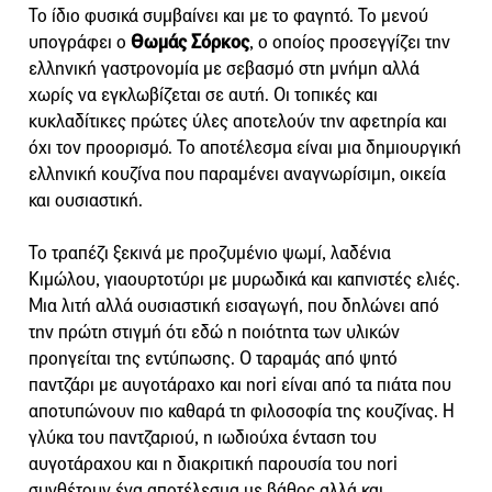
Το ίδιο φυσικά συμβαίνει και με το φαγητό. Το μενού
υπογράφει ο
Θωμάς Σόρκος
, ο οποίος προσεγγίζει την
ελληνική γαστρονομία με σεβασμό στη μνήμη αλλά
χωρίς να εγκλωβίζεται σε αυτή. Οι τοπικές και
κυκλαδίτικες πρώτες ύλες αποτελούν την αφετηρία και
όχι τον προορισμό. Το αποτέλεσμα είναι μια δημιουργική
ελληνική κουζίνα που παραμένει αναγνωρίσιμη, οικεία
και ουσιαστική.
Το τραπέζι ξεκινά με προζυμένιο ψωμί, λαδένια
Κιμώλου, γιαουρτοτύρι με μυρωδικά και καπνιστές ελιές.
Μια λιτή αλλά ουσιαστική εισαγωγή, που δηλώνει από
την πρώτη στιγμή ότι εδώ η ποιότητα των υλικών
προηγείται της εντύπωσης. Ο ταραμάς από ψητό
παντζάρι με αυγοτάραχο και nori είναι από τα πιάτα που
αποτυπώνουν πιο καθαρά τη φιλοσοφία της κουζίνας. Η
γλύκα του παντζαριού, η ιωδιούχα ένταση του
αυγοτάραχου και η διακριτική παρουσία του nori
συνθέτουν ένα αποτέλεσμα με βάθος αλλά και