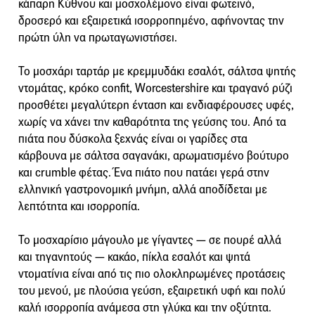
κάπαρη Κύθνου και μοσχολέμονο είναι φωτεινό,
δροσερό και εξαιρετικά ισορροπημένο, αφήνοντας την
πρώτη ύλη να πρωταγωνιστήσει.
Το μοσχάρι ταρτάρ με κρεμμυδάκι εσαλότ, σάλτσα ψητής
ντομάτας, κρόκο confit, Worcestershire και τραγανό ρύζι
προσθέτει μεγαλύτερη ένταση και ενδιαφέρουσες υφές,
χωρίς να χάνει την καθαρότητα της γεύσης του. Από τα
πιάτα που δύσκολα ξεχνάς είναι οι γαρίδες στα
κάρβουνα με σάλτσα σαγανάκι, αρωματισμένο βούτυρο
και crumble φέτας. Ένα πιάτο που πατάει γερά στην
ελληνική γαστρονομική μνήμη, αλλά αποδίδεται με
λεπτότητα και ισορροπία.
Το μοσχαρίσιο μάγουλο με γίγαντες — σε πουρέ αλλά
και τηγανητούς — κακάο, πίκλα εσαλότ και ψητά
ντοματίνια είναι από τις πιο ολοκληρωμένες προτάσεις
του μενού, με πλούσια γεύση, εξαιρετική υφή και πολύ
καλή ισορροπία ανάμεσα στη γλύκα και την οξύτητα.