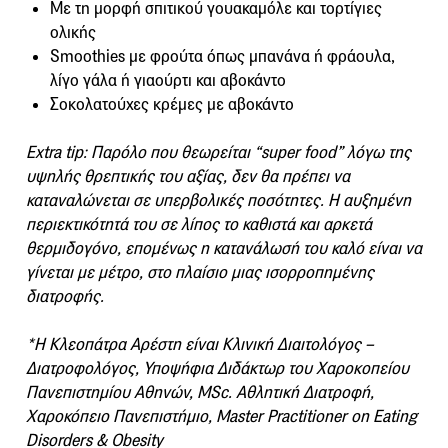
Με τη μορφή σπιτικού γουακαμόλε και τορτίγιες
ολικής
Smoothies με φρούτα όπως μπανάνα ή φράουλα,
λίγο γάλα ή γιαούρτι και αβοκάντο
Σοκολατούχες κρέμες με αβοκάντο
Extra
tip
: Παρόλο που θεωρείται “super
food
” λόγω της
υψηλής θρεπτικής του αξίας, δεν θα πρέπει να
καταναλώνεται σε υπερβολικές ποσότητες. Η αυξημένη
περιεκτικότητά του σε λίπος το καθιστά και αρκετά
θερμιδογόνο, επομένως η κατανάλωσή του καλό είναι να
γίνεται με μέτρο, στο πλαίσιο μιας ισορροπημένης
διατροφής.
*Η Κλεοπάτρα Αρέστη είναι Κλινική Διαιτολόγος –
Διατροφολόγος, Υποψήφια Διδάκτωρ του Χαροκοπείου
Πανεπιστημίου Αθηνών, MSc. Αθλητική Διατροφή,
Χαροκόπειο Πανεπιστήμιο, Master Practitioner on Eating
Disorders & Obesity