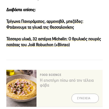
Διαβάστε επίσης:
Τρίγωνα Πανοράματος, αρμενοβίλ, μπεζέδες:
Φτιάχνουμε τα γλυκά της Θεσσαλονίκης
Τέσσερα υλικά, 32 αστέρια Michelin: Ο θρυλικός πουρές
πατάτας του Joël Robuchon (+Βίντεο)
FOOD SCIENCE
Η επιστήμη πίσω από την τέλεια
φάβα
ΣΥΝΕΧΕΙΑ