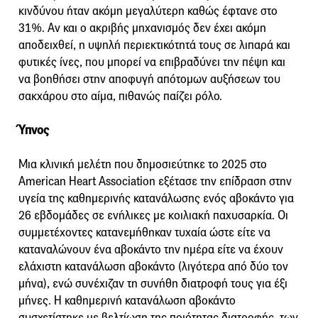
κινδύνου ήταν ακόμη μεγαλύτερη καθώς έφτανε στο
31%. Αν και ο ακριβής μηχανισμός δεν έχει ακόμη
αποδειχθεί, η υψηλή περιεκτικότητά τους σε λιπαρά και
φυτικές ίνες, που μπορεί να επιβραδύνει την πέψη και
να βοηθήσει στην αποφυγή απότομων αυξήσεων του
σακχάρου στο αίμα, πιθανώς παίζει ρόλο.
Ύπνος
Μια κλινική μελέτη που δημοσιεύτηκε το 2025 στο
American Heart Association εξέτασε την επίδραση στην
υγεία της καθημερινής κατανάλωσης ενός αβοκάντο για
26 εβδομάδες σε ενήλικες με κοιλιακή παχυσαρκία. Οι
συμμετέχοντες κατανεμήθηκαν τυχαία ώστε είτε να
καταναλώνουν ένα αβοκάντο την ημέρα είτε να έχουν
ελάχιστη κατανάλωση αβοκάντο (λιγότερα από δύο τον
μήνα), ενώ συνέχιζαν τη συνήθη διατροφή τους για έξι
μήνες. Η καθημερινή κατανάλωση αβοκάντο
συσχετίστηκε με βελτίωση της ποιότητας διατροφής, των