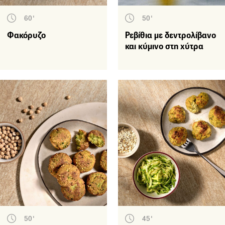
60'
50'
Φακόρυζο
Ρεβίθια με δεντρολίβανο
και κύμινο στη χύτρα
50'
45'