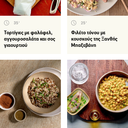
35'
25'
Τορτίγιες με φαλάφελ,
Φιλέτο τόνου με
αγγουροσαλάτα και σος
κουσκούς της Ξανθής
γιαουρτιού
Μπαξεβάνη