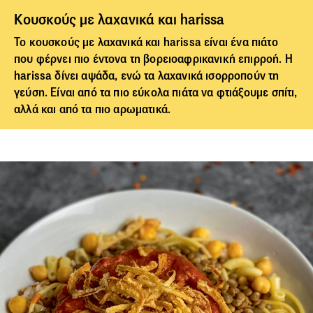
Κουσκούς με λαχανικά και harissa
Το
κουσκούς
με λαχανικά και harissa είναι ένα πιάτο
που φέρνει πιο έντονα τη βορειοαφρικανική επιρροή. Η
harissa δίνει αψάδα, ενώ τα λαχανικά ισορροπούν τη
γεύση. Είναι από τα πιο εύκολα πιάτα να φτιάξουμε σπίτι,
αλλά και από τα πιο αρωματικά.