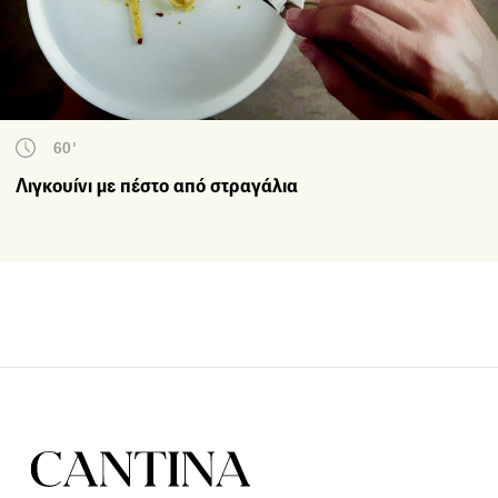
60'
Λιγκουίνι με πέστο από στραγάλια