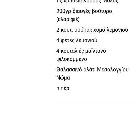
τις χρήσεις Χρυσός Μύλος
200γρ διαυγές βούτυρο
(κλαριφιέ)
2 κουτ. σούπας χυμό λεμονιού
4 φέτες λεμονιού
4 κουταλιές μαϊντανό
ψιλοκομμένο
Θαλασσινό αλάτι Μεσολογγίου
Νώμα
πιπέρι