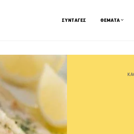
ΣΥΝΤΑΓΕΣ
ΘΕΜΑΤΑ
Απόψεις
Αφιερώματα
Ειδήσεις
ΚΑ
Έρευνες
Οινοπνευματώ
Παιδί
Υγεία & Διατρ