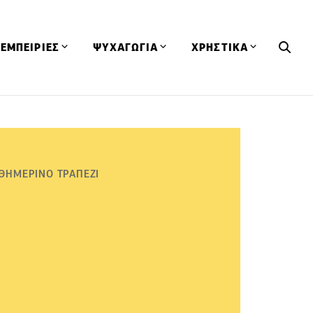
ΕΜΠΕΙΡΙΕΣ
ΨΥΧΑΓΩΓΙΑ
ΧΡΗΣΤΙΚΑ
Εκδηλώσεις
CineFood
Θερμιδομετρητής
Εστιατόρια
Lifestyle
Λεξικό Κουζίνας
ΣΥΝΤΑΓΕΣ
ΑΡΘΡΑ
Μαγαζιά
Viral Videos
Συμβουλές
ΘΗΜΕΡΙΝΟ ΤΡΑΠΕΖΙ
Πρόσωπα
Βιβλία
Τα Φρέσκα Του Μήνα
δη
Προϊόντα
Διαγωνισμοί
Τεχνικές
Ταξίδια
Κουίζ
οφή