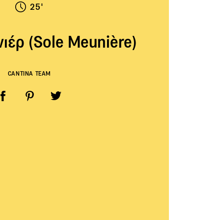
25'
ιέρ (Sole Meunière)
CANTINA TEAM