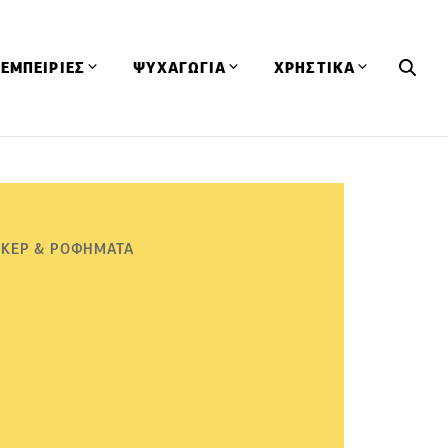
ΕΜΠΕΙΡΙΕΣ
ΨΥΧΑΓΩΓΙΑ
ΧΡΗΣΤΙΚΑ
Εκδηλώσεις
CineFood
Θερμιδομετρητής
Εστιατόρια
Lifestyle
Λεξικό Κουζίνας
ΣΥΝΤΑΓΕΣ
ΑΡΘΡΑ
Μαγαζιά
Viral Videos
Συμβουλές
ΙΚΕΡ & ΡΟΦΗΜΑΤΑ
Πρόσωπα
Βιβλία
Τα Φρέσκα Του Μήνα
δη
Προϊόντα
Διαγωνισμοί
Τεχνικές
Ταξίδια
Κουίζ
οφή