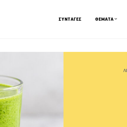
ΣΥΝΤΑΓΕΣ
ΘΕΜΑΤΑ
Απόψεις
Αφιερώματα
Ειδήσεις
Λ
Έρευνες
Οινοπνευματώ
Παιδί
Υγεία & Διατρ