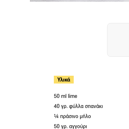
Υλικά
50 ml lime
40 γρ. φύλλα σπανάκι
¼ πράσινο μήλο
50 γρ. αγγούρι