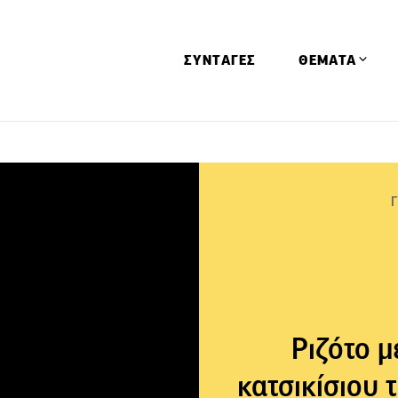
ΣΥΝΤΑΓΕΣ
ΘΕΜΑΤΑ
Απόψεις
Αφιερώματα
Ειδήσεις
Έρευνες
Οινοπνευματώ
Παιδί
Υγεία & Διατρ
Ριζότο μ
κατσικίσιου 