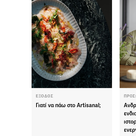
ΕΞΟΔΟΣ
ΠΡΟΣ
Γιατί να πάω στο Αrtisanal;
Ανδρ
ενδι
ιστο
ενερ