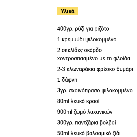
Υλικά
400γρ. ρύζι για ριζότο
1 κρεμμύδι ψιλοκομμένο
2 σκελίδες σκόρδο
χοντροσπασμένο με τη φλοίδα
2-3 κλωναράκια φρέσκο θυμάρι
1 δάφνη
3γρ. σχοινόπρασο ψιλοκομμένο
80ml λευκό κρασί
900ml ζωμό λαχανικών
300γρ. παντζάρια βολβοί
50ml λευκό βαλσαμικό ξίδι