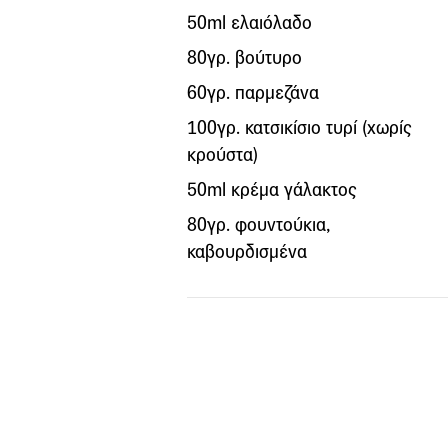
50ml ελαιόλαδο
80γρ. βούτυρο
60γρ. παρμεζάνα
100γρ. κατσικίσιο τυρί (χωρίς
κρούστα)
50ml κρέμα γάλακτος
80γρ. φουντούκια,
καβουρδισμένα