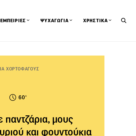
ΕΜΠΕΙΡΙΕΣ
ΨΥΧΑΓΩΓΙΑ
ΧΡΗΣΤΙΚΑ
Εκδηλώσεις
CineFood
Θερμιδομετρητής
Εστιατόρια
Lifestyle
Λεξικό Κουζίνας
ΣΥΝΤΑΓΕΣ
ΑΡΘΡΑ
ΓΙΑ ΧΟΡΤΟΦΑΓΟΥΣ
Μαγαζιά
Viral Videos
Συμβουλές
Πρόσωπα
Βιβλία
Τα Φρέσκα Του Μήνα
δη
Προϊόντα
Διαγωνισμοί
Τεχνικές
60'
Ταξίδια
Κουίζ
οφή
ε παντζάρια, μους
τυριού και φουντούκια