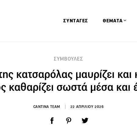
ΣΥΝΤΑΓΕΣ
ΘΕΜΑΤΑ
Απόψεις
ΣΥΜΒΟΥΛΕΣ
Αφιερώματα
της κατσαρόλας μαυρίζει και κι
Ειδήσεις
Έρευνες
ς καθαρίζει σωστά μέσα και 
Οινοπνευματώ
Παιδί
CANTINA TEAM
22 ΑΠΡΙΛΙΟΥ 2026
Υγεία & Διατρ