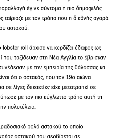
 παραλλαγή έγινε σύντομα η πιο δημοφιλής
 ταίριαζε με τον τρόπο που η διεθνής αγορά
του αστακού.
 lobster roll άρχισε να κερδίζει έδαφος ως
ί που ταξίδευαν στη Νέα Αγγλία το έβρισκαν
συνέδεσαν με την εμπειρία της θάλασσας και
ίναι ότι ο αστακός, που τον 19ο αιώνα
σε λίγες δεκαετίες είχε μετατραπεί σε
οτύπωσε με τον πιο εύγλωττο τρόπο αυτή τη
ην πολυτέλεια.
αραδοσιακό ρολό αστακού το οποίο
κρέας αστακού που σερβίρεται σε