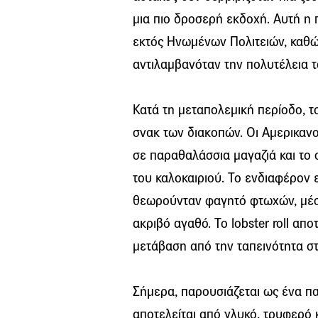
μια πιο δροσερή εκδοχή. Αυτή η
εκτός Ηνωμένων Πολιτειών, καθώς
αντιλαμβανόταν την πολυτέλεια 
Κατά τη μεταπολεμική περίοδο, το
σνακ των διακοπών. Οι Αμερικανο
σε παραθαλάσσια μαγαζιά και το 
του καλοκαιριού. Το ενδιαφέρον ε
θεωρούνταν φαγητό φτωχών, μέσα 
ακριβό αγαθό. Το lobster roll απ
μετάβαση από την ταπεινότητα στ
Σήμερα, παρουσιάζεται ως ένα π
αποτελείται από γλυκό, τρυφερό 