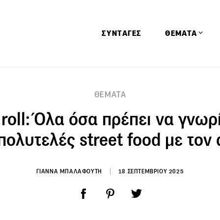
ΣΥΝΤΑΓΕΣ
ΘΕΜΑΤΑ
Απόψεις
ΘΕΜΑΤΑ
Αφιερώματα
 roll: Όλα όσα πρέπει να γνωρί
Ειδήσεις
Έρευνες
 πολυτελές street food με τον
Οινοπνευματώ
Παιδί
ΓΙΑΝΝΑ ΜΠΑΛΑΦΟΥΤΗ
18 ΣΕΠΤΕΜΒΡΙΟΥ 2025
Υγεία & Διατρ