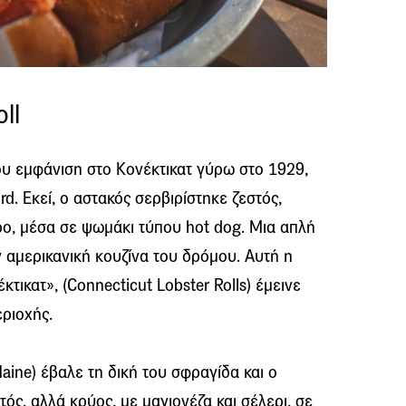
oll
του εμφάνιση στο Κονέκτικατ γύρω στο 1929,
rd. Εκεί, ο αστακός σερβιρίστηκε ζεστός,
ο, μέσα σε ψωμάκι τύπου hot dog. Μια απλή
ν αμερικανική κουζίνα του δρόμου. Αυτή η
ικατ», (Connecticut Lobster Rolls) έμεινε
εριοχής.
aine) έβαλε τη δική του σφραγίδα και ο
τός, αλλά κρύος, με μαγιονέζα και σέλερι, σε