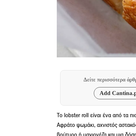
Δείτε περισσότερα άρ
Add Cantina.p
Το lobster roll είναι ένα από τα 
Αφράτο ψωμάκι, αχνιστός αστακό
βούτυρο ή μαγιονέζα και μια δό