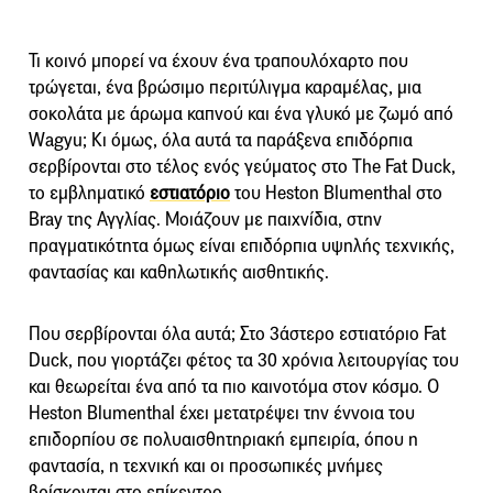
Τι κοινό μπορεί να έχουν ένα τραπουλόχαρτο που
τρώγεται, ένα βρώσιμο περιτύλιγμα καραμέλας, μια
σοκολάτα με άρωμα καπνού και ένα γλυκό με ζωμό από
Wagyu; Κι όμως, όλα αυτά τα παράξενα επιδόρπια
σερβίρονται στο τέλος ενός γεύματος στο The Fat Duck,
το εμβληματικό
εστιατόριο
του Heston Blumenthal στο
Bray της Αγγλίας. Μοιάζουν με παιχνίδια, στην
πραγματικότητα όμως είναι επιδόρπια υψηλής τεχνικής,
φαντασίας και καθηλωτικής αισθητικής.
Που σερβίρονται όλα αυτά; Στο 3άστερο εστιατόριο Fat
Duck, που γιορτάζει φέτος τα 30 χρόνια λειτουργίας του
και θεωρείται ένα από τα πιο καινοτόμα στον κόσμο. Ο
Heston Blumenthal έχει μετατρέψει την έννοια του
επιδορπίου σε πολυαισθητηριακή εμπειρία, όπου η
φαντασία, η τεχνική και οι προσωπικές μνήμες
βρίσκονται στο επίκεντρο.