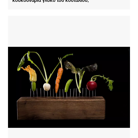
κουκουνάρια γλυκό του κουταλιού;