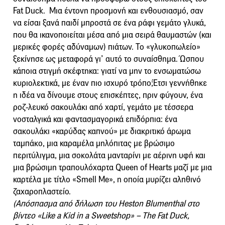
Fat Duck. Μια έντονη προσμονή και ενθουσιασμό, σαν
να είσαι ξανά παιδί μπροστά σε ένα ράφι γεμάτο γλυκά,
που θα ικανοποιείται μέσα από μια σειρά θαυμαστών (και
μερικές φορές αδύναμων) πιάτων. Το «γλυκοπωλείο»
ξεκίνησε ως μεταφορά γι’ αυτό το συναίσθημα. Ώσπου
κάποια στιγμή σκέφτηκα: γιατί να μην το ενσωματώσω
κυριολεκτικά, με έναν πιο ισχυρό τρόπο;Έτσι γεννήθηκε
η ιδέα να δίνουμε στους επισκέπτες, πριν φύγουν, ένα
ροζ-λευκό σακουλάκι από χαρτί, γεμάτο με τέσσερα
νοσταλγικά και φαντασμαγορικά επιδόρπια: ένα
σακουλάκι «καρύδας καπνού» με διακριτικό άρωμα
ταμπάκο, μια καραμέλα μηλόπιτας με βρώσιμο
περιτύλιγμα, μια σοκολάτα μανταρίνι με αέρινη υφή και
μια βρώσιμη τραπουλόχαρτα Queen of Hearts μαζί με μια
καρτέλα με τίτλο «Smell Me», η οποία μυρίζει αληθινό
ζαχαροπλαστείο.
(Απόσπασμα από δήλωση του Heston Blumenthal στο
βίντεο «Like a Kid in a Sweetshop» – The Fat Duck,