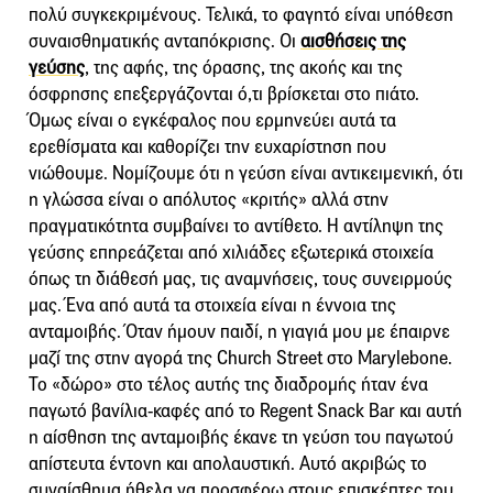
πολύ συγκεκριμένους. Τελικά, το φαγητό είναι υπόθεση
συναισθηματικής ανταπόκρισης. Οι
αισθήσεις της
γεύσης
, της αφής, της όρασης, της ακοής και της
όσφρησης επεξεργάζονται ό,τι βρίσκεται στο πιάτο.
Όμως είναι ο εγκέφαλος που ερμηνεύει αυτά τα
ερεθίσματα και καθορίζει την ευχαρίστηση που
νιώθουμε. Νομίζουμε ότι η γεύση είναι αντικειμενική, ότι
η γλώσσα είναι ο απόλυτος «κριτής» αλλά στην
πραγματικότητα συμβαίνει το αντίθετο. Η αντίληψη της
γεύσης επηρεάζεται από χιλιάδες εξωτερικά στοιχεία
όπως τη διάθεσή μας, τις αναμνήσεις, τους συνειρμούς
μας. Ένα από αυτά τα στοιχεία είναι η έννοια της
ανταμοιβής. Όταν ήμουν παιδί, η γιαγιά μου με έπαιρνε
μαζί της στην αγορά της Church Street στο Marylebone.
Το «δώρο» στο τέλος αυτής της διαδρομής ήταν ένα
παγωτό βανίλια-καφές από το Regent Snack Bar και αυτή
η αίσθηση της ανταμοιβής έκανε τη γεύση του παγωτού
απίστευτα έντονη και απολαυστική. Αυτό ακριβώς το
συναίσθημα ήθελα να προσφέρω στους επισκέπτες του