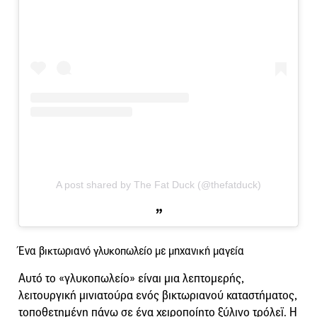
A post shared by The Fat Duck (@thefatduck)
Ένα βικτωριανό γλυκοπωλείο με μηχανική μαγεία
Αυτό το «γλυκοπωλείο» είναι μια λεπτομερής,
λειτουργική μινιατούρα ενός βικτωριανού καταστήματος,
τοποθετημένη πάνω σε ένα χειροποίητο ξύλινο τρόλεϊ. Η