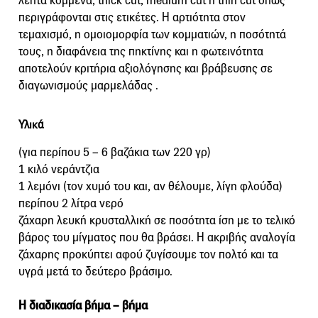
λεπτά κομμένα, thick cut, medium cut ή thin cut όπως
περιγράφονται στις ετικέτες. Η αρτιότητα στον
τεμαχισμό, η ομοιομορφία των κομματιών, η ποσότητά
τους, η διαφάνεια της πηκτίνης και η φωτεινότητα
αποτελούν κριτήρια αξιολόγησης και βράβευσης σε
διαγωνισμούς μαρμελάδας .
Υλικά
(για περίπου 5 – 6 βαζάκια των 220 γρ)
1 κιλό νεράντζια
1 λεμόνι (τον χυμό του και, αν θέλουμε, λίγη φλούδα)
περίπου 2 λίτρα νερό
ζάχαρη λευκή κρυσταλλική σε ποσότητα ίση με το τελικό
βάρος του μίγματος που θα βράσει. Η ακριβής αναλογία
ζάχαρης προκύπτει αφού ζυγίσουμε τον πολτό και τα
υγρά μετά το δεύτερο βράσιμο.
Η διαδικασία βήμα – βήμα