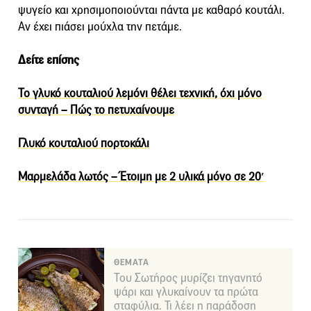
ψυγείο και χρησιμοποιούνται πάντα με καθαρό κουτάλι.
Αν έχει πιάσει μούχλα την πετάμε.
Δείτε επίσης
Το γλυκό κουταλιού λεμόνι θέλει τεχνική, όχι μόνο
συνταγή – Πώς το πετυχαίνουμε
Γλυκό κουταλιού πορτοκάλι
Μαρμελάδα λωτός – Έτοιμη με 2 υλικά μόνο σε 20′
ΘΕΜΑΤΑ
Του Σωτήρος μυρίζει τηγανητό
ψάρι και γλυκαίνουν τα πρώτα
σταφύλια. Τι λέει η παράδοση