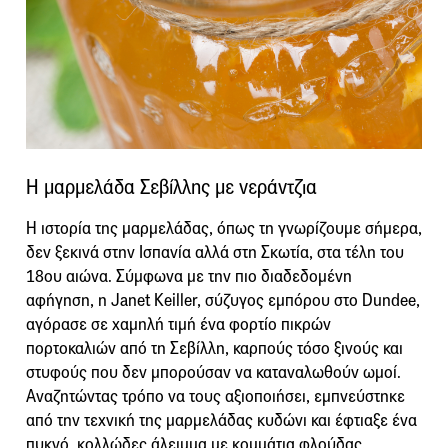
Η μαρμελάδα Σεβίλλης με νεράντζια
Η ιστορία της μαρμελάδας, όπως τη γνωρίζουμε σήμερα,
δεν ξεκινά στην Ισπανία αλλά στη Σκωτία, στα τέλη του
18ου αιώνα. Σύμφωνα με την πιο διαδεδομένη
αφήγηση, η Janet Keiller, σύζυγος εμπόρου στο Dundee,
αγόρασε σε χαμηλή τιμή ένα φορτίο πικρών
πορτοκαλιών από τη Σεβίλλη, καρπούς τόσο ξινούς και
στυφούς που δεν μπορούσαν να καταναλωθούν ωμοί.
Αναζητώντας τρόπο να τους αξιοποιήσει, εμπνεύστηκε
από την τεχνική της μαρμελάδας κυδώνι και έφτιαξε ένα
πυκνό, κολλώδες άλειμμα με κομμάτια φλούδας.