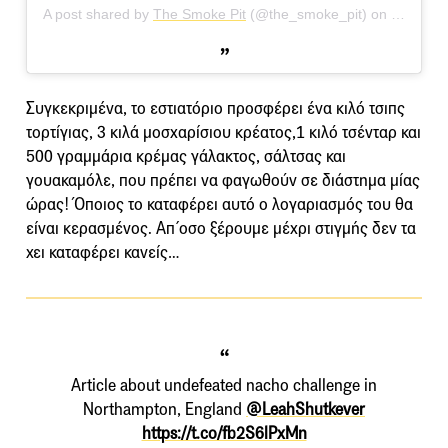
A post shared by
The Smoke Pit
(@the_smoke_pit) on
Sep 19,
Συγκεκριμένα, το εστιατόριο προσφέρει ένα κιλό τσιπς
τορτίγιας, 3 κιλά μοσχαρίσιου κρέατος,1 κιλό τσένταρ και
500 γραμμάρια κρέμας γάλακτος, σάλτσας και
γουακαμόλε, που πρέπει να φαγωθούν σε διάστημα μίας
ώρας! Όποιος το καταφέρει αυτό ο λογαριασμός του θα
είναι κερασμένος. Απ΄οσο ξέρουμε μέχρι στιγμής δεν τα
χει καταφέρει κανείς…
Article about undefeated nacho challenge in
Northampton, England
@LeahShutkever
https://t.co/fb2S6lPxMn