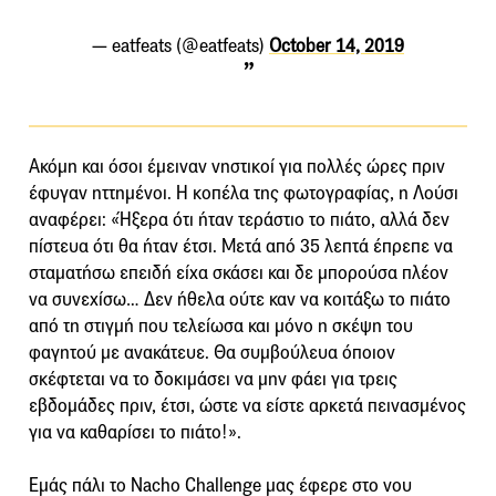
— eatfeats (@eatfeats)
October 14, 2019
Ακόμη και όσοι έμειναν νηστικοί για πολλές ώρες πριν
έφυγαν ηττημένοι. Η κοπέλα της φωτογραφίας, η Λούσι
αναφέρει: «Ήξερα ότι ήταν τεράστιο το πιάτο, αλλά δεν
πίστευα ότι θα ήταν έτσι. Μετά από 35 λεπτά έπρεπε να
σταματήσω επειδή είχα σκάσει και δε μπορούσα πλέον
να συνεχίσω… Δεν ήθελα ούτε καν να κοιτάξω το πιάτο
από τη στιγμή που τελείωσα και μόνο η σκέψη του
φαγητού με ανακάτευε. Θα συμβούλευα όποιον
σκέφτεται να το δοκιμάσει να μην φάει για τρεις
εβδομάδες πριν, έτσι, ώστε να είστε αρκετά πεινασμένος
για να καθαρίσει το πιάτο!».
Εμάς πάλι το Nacho Challenge μας έφερε στο νου