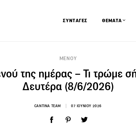
ΣΥΝΤΑΓΕΣ
ΘΕΜΑΤΑ
Απόψεις
ΜΕΝΟΥ
Αφιερώματα
ενού της ημέρας – Τι τρώμε σ
Ειδήσεις
Έρευνες
Δευτέρα (8/6/2026)
Οινοπνευματώ
Παιδί
CANTINA TEAM
07 ΙΟΥΝΙΟΥ 2026
Υγεία & Διατρ