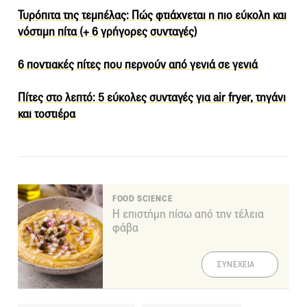
Τυρόπιτα της τεμπέλας: Πώς φτιάχνεται η πιο εύκολη και
νόστιμη πίτα (+ 6 γρήγορες συνταγές)
6 ποντιακές πίτες που περνούν από γενιά σε γενιά
Πίτες στο λεπτό: 5 εύκολες συνταγές για air fryer, τηγάνι
και τοστιέρα
FOOD SCIENCE
Η επιστήμη πίσω από την τέλεια
φάβα
ΣΥΝΕΧΕΙΑ