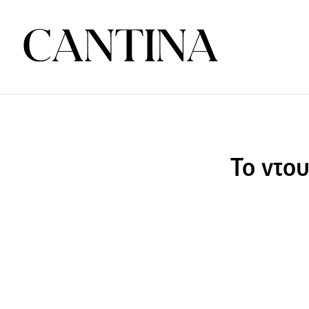
Το ντου