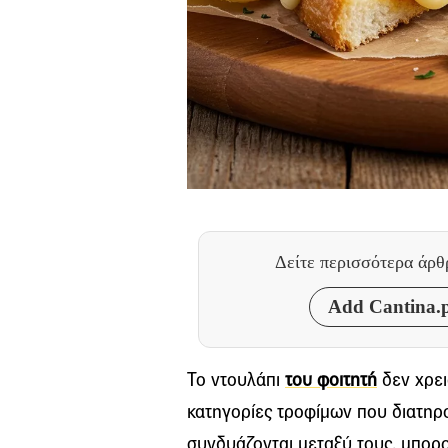
Δείτε περισσότερα άρ
Add Cantina.p
Το ντουλάπι
του φοιτητή
δεν χρει
κατηγορίες τροφίμων που διατηρο
συνδυάζονται μεταξύ τους, μπορ