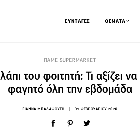
ΣΥΝΤΑΓΕΣ
ΘΕΜΑΤΑ
Απόψεις
ΠΑΜΕ SUPERMARKET
Αφιερώματα
λάπι του φοιτητή: Τι αξίζει να 
Ειδήσεις
Έρευνες
φαγητό όλη την εβδομάδα
Οινοπνευματώ
Παιδί
ΓΙΑΝΝΑ ΜΠΑΛΑΦΟΥΤΗ
02 ΦΕΒΡΟΥΑΡΙΟΥ 2026
Υγεία & Διατρ