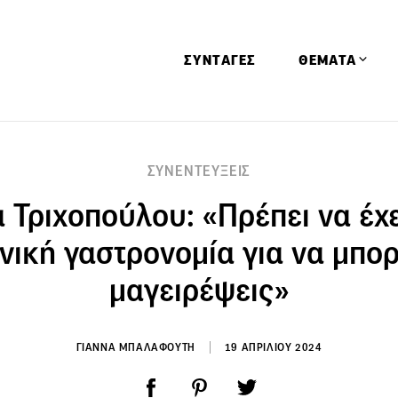
ΣΥΝΤΑΓΕΣ
ΘΕΜΑΤΑ
Απόψεις
ΣΥΝΕΝΤΕΥΞΕΙΣ
Αφιερώματα
 Τριχοπούλου: «Πρέπει να έχε
Ειδήσεις
Έρευνες
νική γαστρονομία για να μπορ
Οινοπνευματώ
μαγειρέψεις»
Παιδί
Υγεία & Διατρ
ΓΙΑΝΝΑ ΜΠΑΛΑΦΟΥΤΗ
19 ΑΠΡΙΛΙΟΥ 2024