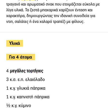
τραγανό και αρωματικό σνακ που ετοιμάζεται εύκολα με
λίγα υλικά. Τα ζεστά μπαχαρικά χαρίζουν ένταση και
χαρακτήρα, δημιουργώντας την ιδανική συνοδεία για
ντιπ, σαλάτες ή ένα χαλαρό τραπέζι με φίλους.
Υλικά
Για 4 άτομα
4
μεγάλες τορτίγιες
3 κ.σ. ε.π. ελαιόλαδο
1 κ.γ. γλυκιά πάπρικα
1 κ.γ. καπνιστή πάπρικα
½ κ.γ. κύμινο