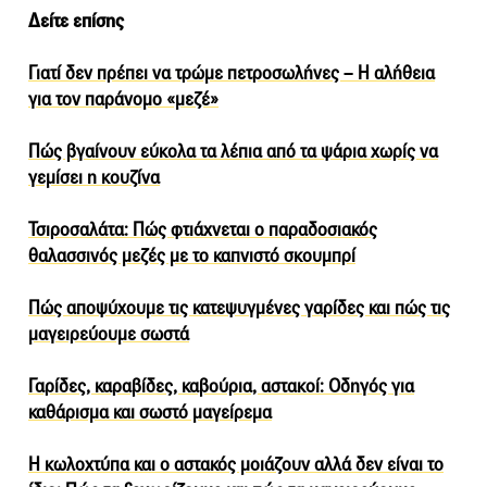
Δείτε επίσης
Γιατί δεν πρέπει να τρώμε πετροσωλήνες – Η αλήθεια
για τον παράνομο «μεζέ»
Πώς βγαίνουν εύκολα τα λέπια από τα ψάρια χωρίς να
γεμίσει η κουζίνα
Τσιροσαλάτα: Πώς φτιάχνεται ο παραδοσιακός
θαλασσινός μεζές με το καπνιστό σκουμπρί
Πώς αποψύχουμε τις κατεψυγμένες γαρίδες και πώς τις
μαγειρεύουμε σωστά
Γαρίδες, καραβίδες, καβούρια, αστακοί: Οδηγός για
καθάρισμα και σωστό μαγείρεμα
Η κωλοχτύπα και ο αστακός μοιάζουν αλλά δεν είναι το