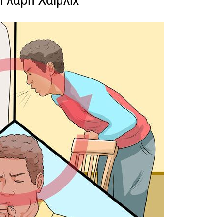
Η λαβή Χάιμλιχ