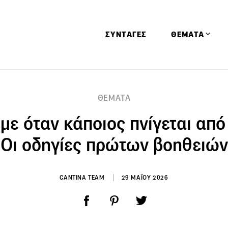
ΣΥΝΤΑΓΕΣ
ΘΕΜΑΤΑ
Απόψεις
ΘΕΜΑΤΑ
Αφιερώματα
υμε όταν κάποιος πνίγεται από
Ειδήσεις
Έρευνες
Οι οδηγίες πρώτων βοηθειών
Οινοπνευματώ
Παιδί
CANTINA TEAM
29 ΜΑΪΟΥ 2026
Υγεία & Διατρ