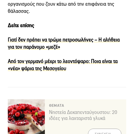
οργανισμούς που ζουν κάτω από την επιφάνεια της
θάλασσας.
Δείτε επίσης
Γιατί δεν πρέπει να τρώμε πετροσωλήνες – Η αλήθεια
για τον παράνομο «μεζέ»
Από τον γερμανό μέχρι το λεοντόψαρο: Ποια είναι τα
«νέα» ψάρια της Μεσογείου
ΘΕΜΑΤΑ
Νηστεία Δεκαπενταύγουστου: 20
ιδέες για λαχταριστά γλυκά