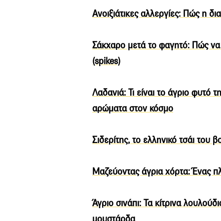
Ανοιξιάτικες αλλεργίες: Πώς η 
Σάκχαρο μετά το φαγητό: Πώς να
(spikes)
Λαδανιά: Τι είναι το άγριο φυτό 
αρώματα στον κόσμο
Σιδερίτης, το ελληνικό τσάι του β
Μαζεύοντας άγρια χόρτα: Ένας π
Άγριο σινάπι: Τα κίτρινα λουλούδι
μουστάρδα