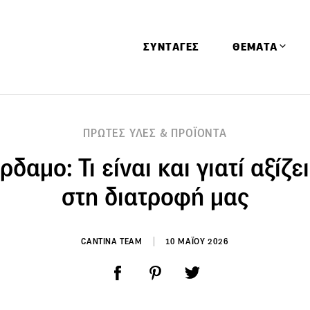
ΣΥΝΤΑΓΕΣ
ΘΕΜΑΤΑ
Απόψεις
ΠΡΩΤΕΣ ΥΛΕΣ & ΠΡΟΪΟΝΤΑ
Αφιερώματα
δαμο: Τι είναι και γιατί αξίζει
Ειδήσεις
Έρευνες
στη διατροφή μας
Οινοπνευματώ
Παιδί
CANTINA TEAM
10 ΜΑΪΟΥ 2026
Υγεία & Διατρ