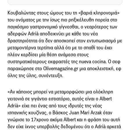
Κουβαλώντας στους ώμους του τη «βαριά κληρονομιά»
του ονόματος με την ίσως πιο ρηξικέλευθη πορεία στο
παγκόσμιο γαστρονομικό γίγνεσθαι, ο νεαρότερος των
αδερφών Adrià αποδεικνύει με κάθε του νέα
δραστηριότητα ότι δεν αποσκοπεί στον εντυπωσιασμό με
μεταμοντέρνα τερτίπια αλλά ότι με το σπαθί του έχει
πλέον κερδίσει μία θέση ανάμεσα στους
συστηματικότερους εκφραστές της nueva cocina. Ο σεφ
παραχώρησε στο Olivemagazine.gr μια αποκλειστική, εφ
όλης της ύλης, συνέντευξη.
«Αν κάποιος μπορεί να μεταμορφώσει μια ολόκληρη
γειτονιά σε γιγάντιο εστιατόριο, αυτός είναι ο Albert
Adrià» είχε πει ένας από τους ιδρυτές της νέας
ισπανικής κουζίνας, ο Βάσκος Juan Mari Arzak όταν
γνώρισε το 17χρονο ακόμα Albert και η φράση του αυτή
δεν είχε ίχνος υπερβολής δεδομένου ότι ο Adrià αρκετά