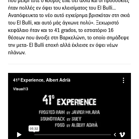
που μέχρι τότε ο κόσμος είχε δει αλλά και οι προσδοκίες
ήταν πολλές εν όψει του κλεισίματος του El Bulli…
Αναπόφευκτα το νέο αυτό εγχείρημα βρισκόταν στη σκιά
του El Bulli, και αυτό μάς άγχωνε πολύ». Ξεχωριστό
κεφάλαιο ήταν και το 41 grados, το εστιατόριο 16
θέσεων που άνοιξε στη Βαρκελώνη, το οπoίο σημάδεψε
την μετα- El Bulli εποχή αλλά έκλεισε εν όψει νέων
πλάνων.