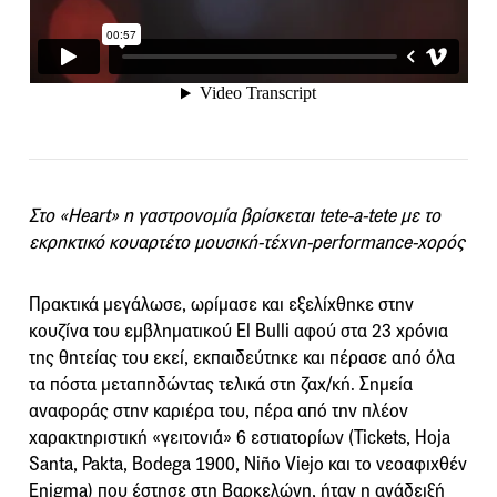
Στο «Heart» η γαστρονομία βρίσκεται tete-a-tete με το
εκρηκτικό κουαρτέτο μουσική-τέχνη-performance-χορός
Πρακτικά μεγάλωσε, ωρίμασε και εξελίχθηκε στην
κουζίνα του εμβληματικού El Bulli αφού στα 23 χρόνια
της θητείας του εκεί, εκπαιδεύτηκε και πέρασε από όλα
τα πόστα μεταπηδώντας τελικά στη ζαχ/κή. Σημεία
αναφοράς στην καριέρα του, πέρα από την πλέον
χαρακτηριστική «γειτονιά» 6 εστιατορίων (Tickets, Hoja
Santa, Pakta, Bodega 1900, Niño Viejo και το νεοαφιχθέν
Enigma) που έστησε στη Βαρκελώνη, ήταν η ανάδειξή