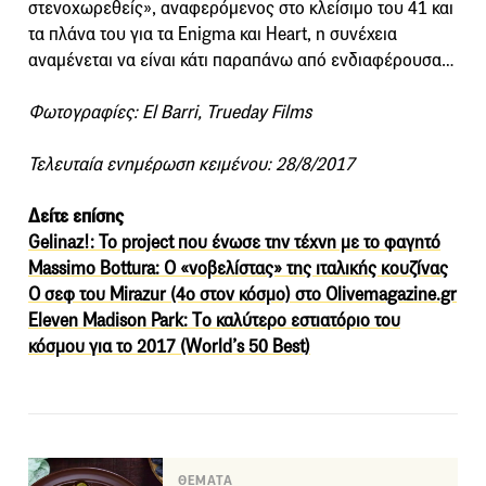
στενοχωρεθείς», αναφερόμενος στο κλείσιμο του 41 και
τα πλάνα του για τα Enigma και Heart, η συνέχεια
αναμένεται να είναι κάτι παραπάνω από ενδιαφέρουσα…
Φωτογραφίες: El Barri, Trueday Films
Τελευταία ενημέρωση κειμένου: 28/8/2017
Δείτε επίσης
Gelinaz!: Το project που ένωσε την τέχνη με το φαγητό
Massimo Bottura: Ο «νοβελίστας» της ιταλικής κουζίνας
Ο σεφ του Mirazur (4ο στον κόσμο) στο Olivemagazine.gr
Eleven Madison Park: Tο καλύτερο εστιατόριο του
κόσμου για το 2017 (World’s 50 Best)
ΘΕΜΑΤΑ