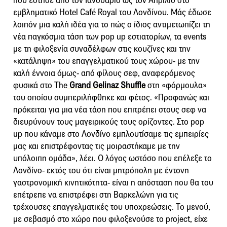
που έστησε από τον Ιανουάριο ως τον Απρίλιο στο
εμβληματικό Hotel Café Royal του Λονδίνου. Μάς έδωσε
λοιπόν μια καλή ιδέα για το πώς ο ίδιος αντιμετωπίζει τη
νέα παγκόσμια τάση των pop up εστιατορίων, τα events
με τη φιλοξενία συναδέλφων στις κουζίνες και την
«κατάληψη» του επαγγελματικού τους χώρου- με την
καλή έννοια όμως- από φίλους σεφ, αναφερόμενος
φυσικά στο The
Grand Gelinaz Shuffle
στη «φόρμουλα»
του οποίου συμπεριλήφθηκε και φέτος. «Προφανώς και
πρόκειται για μια νέα τάση που επιτρέπει στους σεφ να
διευρύνουν τους μαγειρικούς τους ορίζοντες. Στο pop
up που κάναμε στο Λονδίνο εμπλουτίσαμε τις εμπειρίες
μας και επιστρέφοντας τις μοιραστήκαμε με την
υπόλοιπη ομάδα», λέει. Ο λόγος ωστόσο που επέλεξε το
Λονδίνο- εκτός του ότι είναι μητρόπολη με έντονη
γαστρονομική κινητικότητα- είναι η απόσταση που θα του
επέτρεπε να επιστρέφει στη Βαρκελώνη για τις
τρέχουσες επαγγελματικές του υποχρεώσεις. Το μενού,
με σεβασμό στο χώρο που φιλοξενούσε το project, είχε