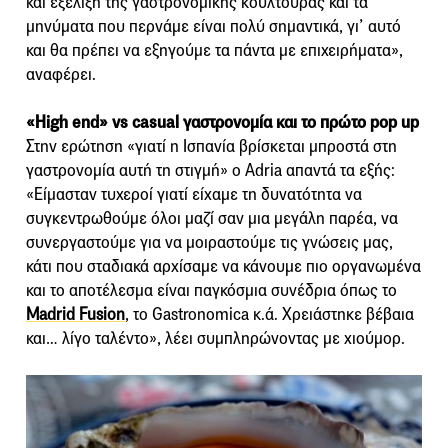
και εξέλιξη της γαστρονομικής κουλτούρας και τα
μηνύματα που περνάμε είναι πολύ σημαντικά, γι’ αυτό
και θα πρέπει να εξηγούμε τα πάντα με επιχειρήματα»,
αναφέρει.
«High end» vs casual γαστρονομία και το πρώτο pop up
Στην ερώτηση «γιατί η Ισπανία βρίσκεται μπροστά στη
γαστρονομία αυτή τη στιγμή» o Adria απαντά τα εξής:
«Είμασταν τυχεροί γιατί είχαμε τη δυνατότητα να
συγκεντρωθούμε όλοι μαζί σαν μια μεγάλη παρέα, να
συνεργαστούμε για να μοιραστούμε τις γνώσεις μας,
κάτι που σταδιακά αρχίσαμε να κάνουμε πιο οργανωμένα
και το αποτέλεσμα είναι παγκόσμια συνέδρια όπως το
Madrid Fusion
, το Gastronomica κ.ά. Χρειάστηκε βέβαια
και… λίγο ταλέντο», λέει συμπληρώνοντας με χιούμορ.