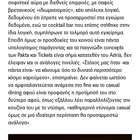
σοφιστικέ αύρα με διεθνείς επιρροές, με σαφείς
βρετανικούς «ιδιωματισμούς», κάτι απόλυτα λογικό,
δεδομένου ότι έπρεπε να προσαρμοστεί στα εγχώρια
δεδομένα, ενώ το cocktail bar που επίσης στήθηκε στην
ίδια λογική, συμπλήρωνε το τολμηρό αυτό εγχείρημα.
Επειδή όμως οι προσδοκίες του κοινού είναι πάντα
υπολογίσιμος παράγοντας και τα παιγνιώδη concepts
των Pakta και Tickets είναι σήμα κατατεθέν του Adrià, δεν
έλειψαν και οι ανάλογες πινελιές. «Στόχος μας ήταν -και
πάντα είναι- να κάνουμε όσο το δυνατό περισσότερο
κόσμο χαρούμενο», επισημαίνει. Δεν φαίνεται ωστόσο
να αμφιταλαντεύεται ανάμεσα στο fine και το casual
dining αφού είναι προφανής η προτίμησή του στο
δεύτερο αφού, όπως εξάλλου λέει παραλληλίζοντας την
κουζίνα του με το ντύσιμο, «καθημερινά ντύνομαι casual
όμως σε μια ιδιαίτερη περίσταση θα προσαρμοστώ
ανάλογα».